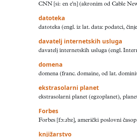
CNN [si en en] (akronim od Cable News
datoteka
datoteka (engl. iz lat. data: podatci, čin
davatelj internetskih usluga
davatelj internetskih usluga (engl. Inter
domena
domena (franc. domaine, od lat. dominium
ekstrasolarni planet
ekstrasolarni planet (egzoplanet), planet
Forbes
Forbes [fɔɹbz], američki poslovni časop
knjižarstvo