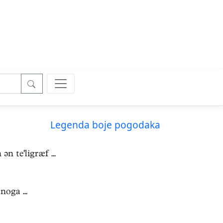
Legenda boje pogodaka
 teligræf ...
oga ...