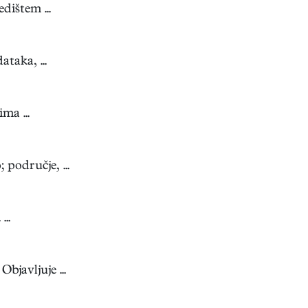
dištem ...
ataka, ...
ma ...
područje, ...
..
bjavljuje ...