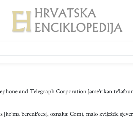
one and Telegraph Corporation [əmerikən teləfoun ən
 [ko'ma bereni:'ce:s], oznaka: Com), malo zviježđe sjevern