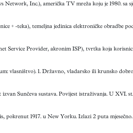
 Network, Inc.), američka TV mreža koju je 1980. sa sje
jenice + -teka), temeljna jedinica elektroničke obradbe pod
net Service Provider, akronim ISP), tvrtka koja korisnici
: vlasništvo). 1. Državno, vladarsko ili krunsko dobro; 
 izvan Sunčeva sustava. Povijest istraživanja. U XVI. st. .
is, pokrenut 1917. u New Yorku. Izlazi 2 puta mjesečno. O