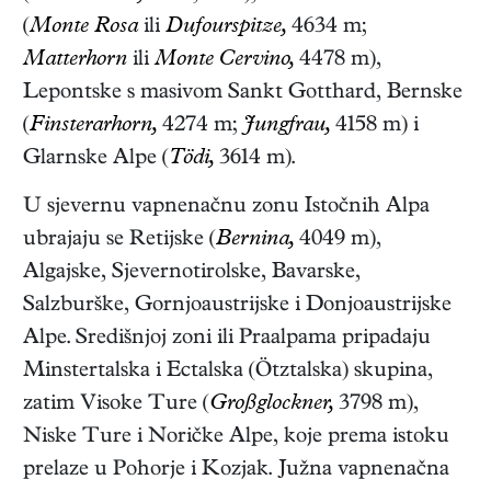
(
Monte Rosa
ili
Dufourspitze,
4634 m;
Matterhorn
ili
Monte Cervino,
4478 m),
Lepontske s masivom Sankt Gotthard, Bernske
(
Finsterarhorn,
4274 m;
Jungfrau,
4158 m) i
Glarnske Alpe (
Tödi,
3614 m).
U sjevernu vapnenačnu zonu Istočnih Alpa
ubrajaju se Retijske (
Bernina,
4049 m),
Algajske, Sjevernotirolske, Bavarske,
Salzburške, Gornjoaustrijske i Donjoaustrijske
Alpe. Središnjoj zoni ili Praalpama pripadaju
Minstertalska i Ectalska (Ötztalska) skupina,
zatim Visoke Ture (
Großglockner,
3798 m),
Niske Ture i Noričke Alpe, koje prema istoku
prelaze u Pohorje i Kozjak. Južna vapnenačna