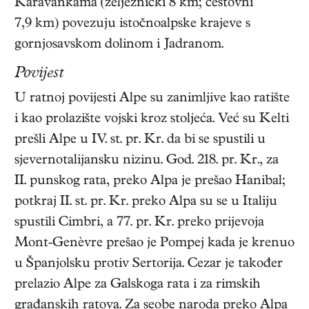
Karavankama (željeznički 8 km; cestovni
7,9 km) povezuju istočnoalpske krajeve s
gornjosavskom dolinom i Jadranom.
Povijest
U ratnoj povijesti Alpe su zanimljive kao ratište
i kao prolazište vojski kroz stoljeća. Već su Kelti
prešli Alpe u IV. st. pr. Kr. da bi se spustili u
sjevernotalijansku nizinu. God. 218. pr. Kr., za
II. punskog rata, preko Alpa je prešao Hanibal;
potkraj II. st. pr. Kr. preko Alpa su se u Italiju
spustili Cimbri, a 77. pr. Kr. preko prijevoja
Mont-Genèvre prešao je Pompej kada je krenuo
u Španjolsku protiv Sertorija. Cezar je također
prelazio Alpe za Galskoga rata i za rimskih
građanskih ratova. Za seobe naroda preko Alpa