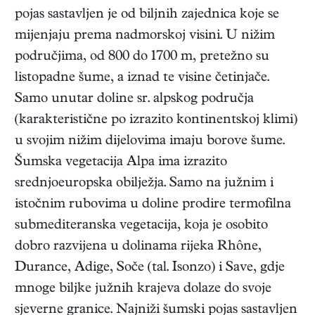
pojas sastavljen je od biljnih zajednica koje se
mijenjaju prema nadmorskoj visini. U nižim
područjima, od 800 do 1700 m, pretežno su
listopadne šume, a iznad te visine četinjače.
Samo unutar doline sr. alpskog područja
(karakteristične po izrazito kontinentskoj klimi)
u svojim nižim dijelovima imaju borove šume.
Šumska vegetacija Alpa ima izrazito
srednjoeuropska obilježja. Samo na južnim i
istočnim rubovima u doline prodire termofilna
submediteranska vegetacija, koja je osobito
dobro razvijena u dolinama rijeka Rhône,
Durance, Adige, Soče (tal. Isonzo) i Save, gdje
mnoge biljke južnih krajeva dolaze do svoje
sjeverne granice. Najniži šumski pojas sastavljen