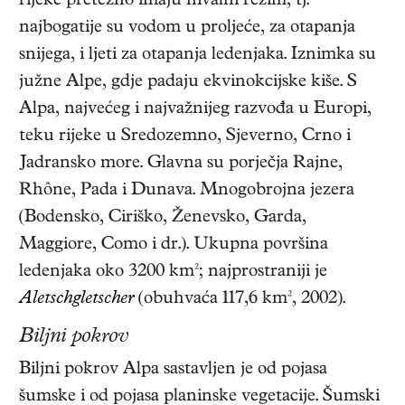
rijeke pretežno imaju nivalni režim, tj.
najbogatije su vodom u proljeće, za otapanja
snijega, i ljeti za otapanja ledenjaka. Iznimka su
južne Alpe, gdje padaju ekvinokcijske kiše. S
Alpa, najvećeg i najvažnijeg razvođa u Europi,
teku rijeke u Sredozemno, Sjeverno, Crno i
Jadransko more. Glavna su porječja Rajne,
Rhône, Pada i Dunava. Mnogobrojna jezera
(Bodensko, Ciriško, Ženevsko, Garda,
Maggiore, Como i dr.). Ukupna površina
ledenjaka oko 3200 km²; najprostraniji je
Aletschgletscher
(obuhvaća 117,6 km², 2002).
Biljni pokrov
Biljni pokrov Alpa sastavljen je od pojasa
šumske i od pojasa planinske vegetacije. Šumski