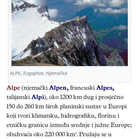
ALPE, Zugspitze, Njemačka
Alpe
(njemački
Alpen,
francuski
Alpes,
talijanski
Alpi
), oko 1200 km dug i prosječno
150 do 260 km širok planinski sustav u Europi
koji tvori klimatsku, hidrografsku, florinu i
etničku granicu između srednje i južne Europe;
obuhvaća oko 220 000 km². Pružaju se u