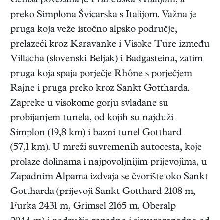
Cenisa povezana je Francuska s Italijom, a
preko Simplona Švicarska s Italijom. Važna je
pruga koja veže istočno alpsko područje,
prelazeći kroz Karavanke i Visoke Ture između
Villacha (slovenski Beljak) i Badgasteina, zatim
pruga koja spaja porječje Rhône s porječjem
Rajne i pruga preko kroz Sankt Gottharda.
Zapreke u visokome gorju svladane su
probijanjem tunela, od kojih su najduži
Simplon (19,8 km) i bazni tunel Gotthard
(57,1 km). U mreži suvremenih autocesta, koje
prolaze dolinama i najpovoljnijim prijevojima, u
Zapadnim Alpama izdvaja se čvorište oko Sankt
Gottharda (prijevoji Sankt Gotthard 2108 m,
Furka 2431 m, Grimsel 2165 m, Oberalp