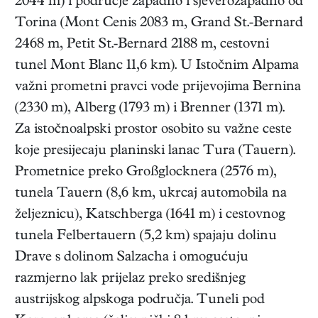
2044 m) i područje zapadno i sjeverozapadno od
Torina (Mont Cenis 2083 m, Grand St.-Bernard
2468 m, Petit St.-Bernard 2188 m, cestovni
tunel Mont Blanc 11,6 km). U Istočnim Alpama
važni prometni pravci vode prijevojima Bernina
(2330 m), Alberg (1793 m) i Brenner (1371 m).
Za istočnoalpski prostor osobito su važne ceste
koje presijecaju planinski lanac Tura (Tauern).
Prometnice preko Großglocknera (2576 m),
tunela Tauern (8,6 km, ukrcaj automobila na
željeznicu), Katschberga (1641 m) i cestovnog
tunela Felbertauern (5,2 km) spajaju dolinu
Drave s dolinom Salzacha i omogućuju
razmjerno lak prijelaz preko središnjeg
austrijskog alpskoga područja. Tuneli pod