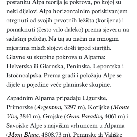
postanku Alpa teorija je pokrova, po kojoj su
neki dijelovi Alpa horizontalnim potiskivanjem
otrgnuti od svojih prvotnih ležišta (korijena) i
pomaknuti (često vrlo daleko) prema sjeveru na
sadašnji položaj. Na taj su način na mnogim
mjestima mlađi slojevi došli ispod starijih.
Glavne su skupine pokrova u Alpama:
Helvetska ili Glarnska, Peninska, Lepontska i
Istočnoalpska. Prema građi i položaju Alpe se
dijele u pojedine veće planinske skupine.
Zapadnim Alpama pripadaju Ligurske,
Primorske (
Argentera,
3297 m), Kotijske (
Monte
Viso,
3841 m), Grajske (
Gran Paradiso,
4061 m) i
Savojske Alpe s najvišim vrhuncem u Alpama
(
Mont Blanc,
4808,73 m), Peninske ili Vališke