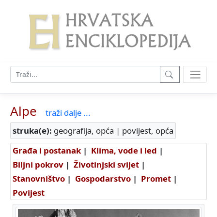
Alpe
traži dalje ...
struka(e):
geografija, opća | povijest, opća
Građa i postanak
|
Klima, vode i led
|
Biljni pokrov
|
Životinjski svijet
|
Stanovništvo
|
Gospodarstvo
|
Promet
|
Povijest