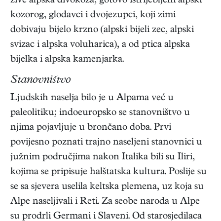
žive alpska divokoza, gotovo istrijebljeni alpski
kozorog, glodavci i dvojezupci, koji zimi
dobivaju bijelo krzno (alpski bijeli zec, alpski
svizac i alpska voluharica), a od ptica alpska
bijelka i alpska kamenjarka.
Stanovništvo
Ljudskih naselja bilo je u Alpama već u
paleolitiku; indoeuropsko se stanovništvo u
njima pojavljuje u brončano doba. Prvi
povijesno poznati trajno naseljeni stanovnici u
južnim područjima nakon Italika bili su Iliri,
kojima se pripisuje halštatska kultura. Poslije su
se sa sjevera uselila keltska plemena, uz koja su
Alpe naseljivali i Reti. Za seobe naroda u Alpe
su prodrli Germani i Slaveni. Od starosjedilaca