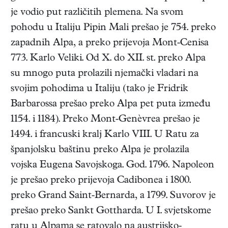
je vodio put različitih plemena. Na svom
pohodu u Italiju Pipin Mali prešao je 754. preko
zapadnih Alpa, a preko prijevoja Mont-Cenisa
773. Karlo Veliki. Od X. do XII. st. preko Alpa
su mnogo puta prolazili njemački vladari na
svojim pohodima u Italiju (tako je Fridrik
Barbarossa prešao preko Alpa pet puta između
1154. i 1184). Preko Mont-Genèvrea prešao je
1494. i francuski kralj Karlo VIII. U Ratu za
španjolsku baštinu preko Alpa je prolazila
vojska Eugena Savojskoga. God. 1796. Napoleon
je prešao preko prijevoja Cadibonea i 1800.
preko Grand Saint-Bernarda, a 1799. Suvorov je
prešao preko Sankt Gottharda. U I. svjetskome
ratu u Alpama se ratovalo na austrijsko-