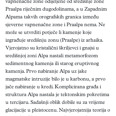
vapnenačne zone odijeljene od središnje zone
Praalpa riječnim dugodolinama, a u Zapadnim
Alpama takvih orografskih granica između
sjeverne vapnenačne zone i Praalpa nema. Ne
može se utvrditi potječe li kamenje koje
izgrađuje središnju zonu (Praalpe) iz arhaika.
Vjerojatno su kristalični škriljevci i gnajsi u
središnjoj zoni Alpa nastali metamorfozom
sedimentnog kamenja ili starog eruptivnog
kamenja. Prvo nabiranje Alpa uz jake
magmatske intruzije bilo je u karbonu, a prvo
jače nabiranje u kredi. Komplicirana građa i
struktura Alpa nastala je tektonskim pokretima
u tercijaru. Sadašnji oblik dobile su za vrijeme
glacijacije u pleistocenu. Najvjerojatnija teorija o