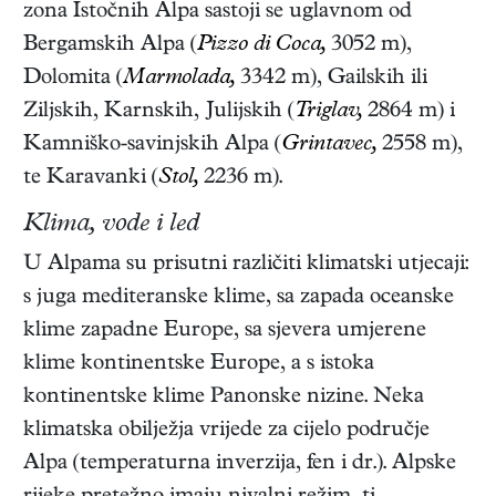
zona Istočnih Alpa sastoji se uglavnom od
Bergamskih Alpa (
Pizzo di Coca,
3052 m),
Dolomita (
Marmolada,
3342 m), Gailskih ili
Ziljskih, Karnskih, Julijskih (
Triglav,
2864 m) i
Kamniško-savinjskih Alpa (
Grintavec,
2558 m),
te Karavanki (
Stol,
2236 m).
Klima, vode i led
U Alpama su prisutni različiti klimatski utjecaji:
s juga mediteranske klime, sa zapada oceanske
klime zapadne Europe, sa sjevera umjerene
klime kontinentske Europe, a s istoka
kontinentske klime Panonske nizine. Neka
klimatska obilježja vrijede za cijelo područje
Alpa (temperaturna inverzija, fen i dr.). Alpske