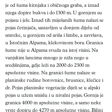
je od šuma kitnjaka i običnoga graba, a iznad
njega dopire bukva i do 1300 m. U gornjem su
pojasu i jele. Iznad tih miješanih šuma nalazi se
pojas četinjača, sastavljen u donjem dijelu od
smreke, u gornjem od ariša i limbe, a završava,
u Istočnim Alpama, klekovinom bora. Granica
šume nije u Alpama svuda na istoj visini. Na
vanjskim lancima mnogo je niža nego u
središnjima, gdje leži na 2000 do 2300 m
apsolutne visine. Na granici šume nalaze se
planinske rudine borovnice, brusnice, klečice i
dr. Pojas planinske vegetacije dijeli se u alpski
pojas u užem smislu i u nivalni pojas. Gornja je
granica 4000 m apsolutne visine, a samo neke
vrste dopiru do 4270 m apsolutne visine. Biljni