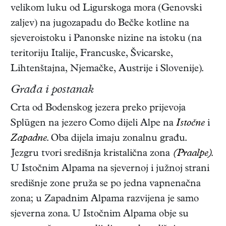
velikom luku od Ligurskoga mora (Genovski
zaljev) na jugozapadu do Bečke kotline na
sjeveroistoku i Panonske nizine na istoku (na
teritoriju Italije, Francuske, Švicarske,
Lihtenštajna, Njemačke, Austrije i Slovenije).
Građa i postanak
Crta od Bodenskog jezera preko prijevoja
Splügen na jezero Como dijeli Alpe na
Istočne
i
Zapadne
. Oba dijela imaju zonalnu građu.
Jezgru tvori središnja kristalična zona
(Praalpe)
.
U Istočnim Alpama na sjevernoj i južnoj strani
središnje zone pruža se po jedna vapnenačna
zona; u Zapadnim Alpama razvijena je samo
sjeverna zona. U Istočnim Alpama obje su