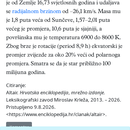
je od Zemlje 16,73 svjetlosnih godina i udaljava
se
radijalnom brzinom
od –26,1 km/s. Masa mu
je 1,8 puta veća od Sunčeve, 1,57–2,01 puta
većeg je promjera, 10,6 puta je sjajniji, a
površinska mu je temperatura 6900 do 8600 K.
Zbog brze je rotacije (period 8,9 h) ekvatorski je
promjer zvijezde za oko 20% veći od polarnoga
promjera. Smatra se da je star približno 100
milijuna godina.
Citiranje:
Altair.
Hrvatska enciklopedija
,
mrežno izdanje.
Leksikografski zavod Miroslav Krleža, 2013. – 2026.
Pristupljeno 9.8.2026.
<https://www.enciklopedija.hr/clanak/altair>.
Komentar