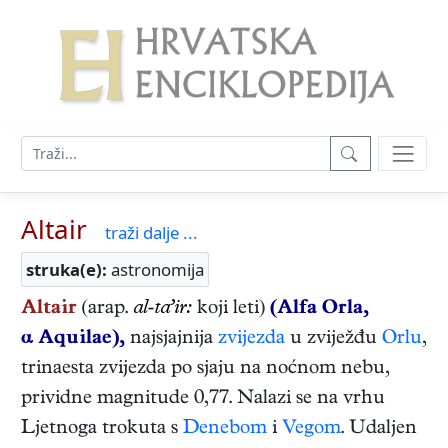
Altair
traži dalje ...
struka(e):
astronomija
Altair
(arap.
al‑ta’ir:
koji leti)
(Alfa Orla,
α Aquilae),
najsjajnija
zvijezda
u zviježđu
Orlu
,
trinaesta zvijezda po sjaju na noćnom nebu,
prividne magnitude 0,77. Nalazi se na vrhu
Ljetnoga trokuta s
Denebom
i
Vegom
. Udaljen