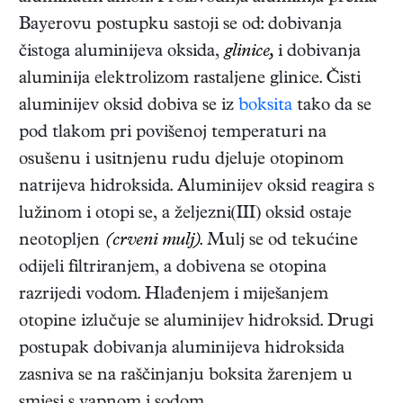
Bayerovu postupku sastoji se od: dobivanja
čistoga aluminijeva oksida,
glinice,
i dobivanja
aluminija elektrolizom rastaljene glinice. Čisti
aluminijev oksid dobiva se iz
boksita
tako da se
pod tlakom pri povišenoj temperaturi na
osušenu i usitnjenu rudu djeluje otopinom
natrijeva hidroksida. Aluminijev oksid reagira s
lužinom i otopi se, a željezni(III) oksid ostaje
neotopljen
(crveni mulj)
. Mulj se od tekućine
odijeli filtriranjem, a dobivena se otopina
razrijedi vodom. Hlađenjem i miješanjem
otopine izlučuje se aluminijev hidroksid. Drugi
postupak dobivanja aluminijeva hidroksida
zasniva se na raščinjanju boksita žarenjem u