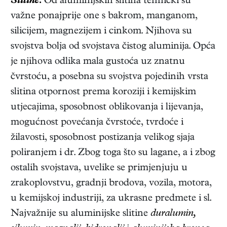
Slitine.
Od aluminijskih slitina tehnički su
važne ponajprije one s bakrom, manganom,
silicijem, magnezijem i cinkom. Njihova su
svojstva bolja od svojstava čistog aluminija. Opća
je njihova odlika mala gustoća uz znatnu
čvrstoću, a posebna su svojstva pojedinih vrsta
slitina otpornost prema koroziji i kemijskim
utjecajima, sposobnost oblikovanja i lijevanja,
mogućnost povećanja čvrstoće, tvrdoće i
žilavosti, sposobnost postizanja velikog sjaja
poliranjem i dr. Zbog toga što su lagane, a i zbog
ostalih svojstava, uvelike se primjenjuju u
zrakoplovstvu, gradnji brodova, vozila, motora,
u kemijskoj industriji, za ukrasne predmete i sl.
Najvažnije su aluminijske slitine
duralumin,