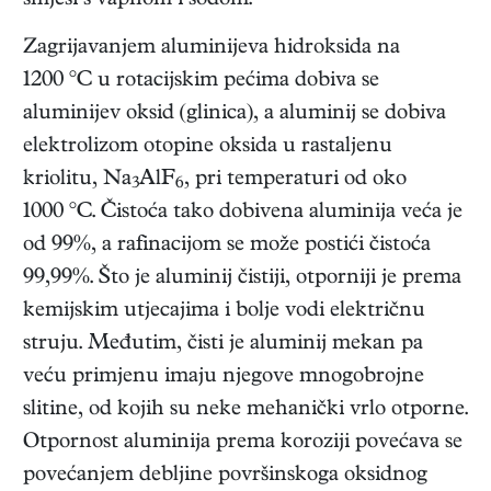
smjesi s vapnom i sodom.
Zagrijavanjem aluminijeva hidroksida na
1200 °C u rotacijskim pećima dobiva se
aluminijev oksid (glinica), a aluminij se dobiva
elektrolizom otopine oksida u rastaljenu
kriolitu, Na
AlF
, pri temperaturi od oko
3
6
1000 °C. Čistoća tako dobivena aluminija veća je
od 99%, a rafinacijom se može postići čistoća
99,99%. Što je aluminij čistiji, otporniji je prema
kemijskim utjecajima i bolje vodi električnu
struju. Međutim, čisti je aluminij mekan pa
veću primjenu imaju njegove mnogobrojne
slitine, od kojih su neke mehanički vrlo otporne.
Otpornost aluminija prema koroziji povećava se
povećanjem debljine površinskoga oksidnog