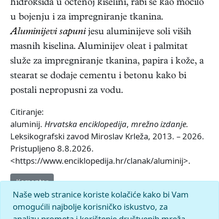
hidroksida u octenoj kiselini, rabi se kao močilo
u bojenju i za impregniranje tkanina.
Aluminijevi sapuni
jesu aluminijeve soli viših
masnih kiselina. Aluminijev oleat i palmitat
služe za impregniranje tkanina, papira i kože, a
stearat se dodaje cementu i betonu kako bi
postali nepropusni za vodu.
Citiranje:
aluminij.
Hrvatska enciklopedija
,
mrežno izdanje.
Leksikografski zavod Miroslav Krleža, 2013. – 2026.
Pristupljeno 8.8.2026.
<https://www.enciklopedija.hr/clanak/aluminij>.
Komentar
Naše web stranice koriste kolačiće kako bi Vam
omogućili najbolje korisničko iskustvo, za
analizu prometa i korištenje društvenih mreža.