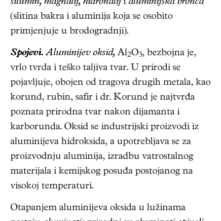
silumin, magnalij, hidronalij
i
aluminijska bronca
(slitina bakra i aluminija koja se osobito
primjenjuje u brodogradnji).
Spojevi.
Aluminijev oksid,
Al
O
, bezbojna je,
2
3
vrlo tvrda i teško taljiva tvar. U prirodi se
pojavljuje, obojen od tragova drugih metala, kao
korund, rubin, safir i dr. Korund je najtvrđa
poznata prirodna tvar nakon dijamanta i
karborunda. Oksid se industrijski proizvodi iz
aluminijeva hidroksida, a upotrebljava se za
proizvodnju aluminija, izradbu vatrostalnog
materijala i kemijskog posuđa postojanog na
visokoj temperaturi.
Otapanjem aluminijeva oksida u lužinama