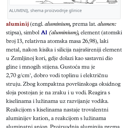
ALUMINIJ, shema proizvodnje glinice
aluminij
(engl.
aluminium,
prema lat.
alumen:
stipsa), simbol
Al
(aluminium),
element (atomski
broj 13, relativna atomska masa 26,98), laki
metal, nakon kisika i silicija najrašireniji element
u Zemljinoj kori, gdje dolazi kao sastavni dio
gline i mnogih stijena. Gustoća mu je
2,70 g/cm³, dobro vodi toplinu i električnu
struju. Zbog kompaktna površinskoga oksidnog
sloja postojan je na zraku i u vodi. Reagira s
kiselinama i lužinama uz razvijanje vodika.
Reakcijom s kiselinama nastaje trovalentni
aluminijev kation, a reakcijom s lužinama
aluminatni anion. Proizvodnja aluminija prema