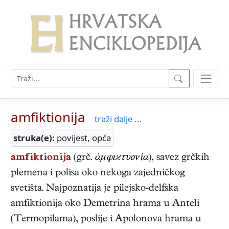
amfiktionija
traži dalje ...
struka(e):
povijest, opća
amfiktionija
(grč.
ἀμφıϰτυονία
), savez grčkih
plemena i polisa oko nekoga zajedničkog
svetišta. Najpoznatija je pilejsko-delfska
amfiktionija oko Demetrina hrama u Anteli
(Termopilama), poslije i Apolonova hrama u