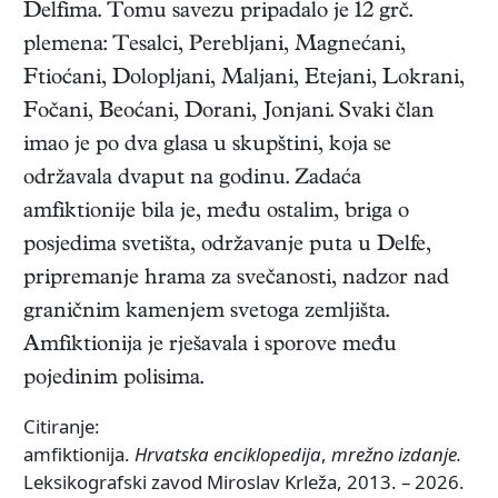
Delfima. Tomu savezu pripadalo je 12 grč.
plemena: Tesalci, Perebljani, Magnećani,
Ftioćani, Dolopljani, Maljani, Etejani, Lokrani,
Fočani, Beoćani, Dorani, Jonjani. Svaki član
imao je po dva glasa u skupštini, koja se
održavala dvaput na godinu. Zadaća
amfiktionije bila je, među ostalim, briga o
posjedima svetišta, održavanje puta u Delfe,
pripremanje hrama za svečanosti, nadzor nad
graničnim kamenjem svetoga zemljišta.
Amfiktionija je rješavala i sporove među
pojedinim polisima.
Citiranje:
amfiktionija.
Hrvatska enciklopedija
,
mrežno izdanje.
Leksikografski zavod Miroslav Krleža, 2013. – 2026.