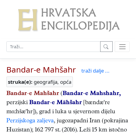
Bandar-e Mahšahr
traži dalje ...
struka(e):
geografija, opća
Bandar-e Mahšahr
(
Bandar-e Mahshahr,
perzijski
Bandar-e Māhšahr
[bændæ're
mα:hšæ'hr]), grad i luka u sjevernom dijelu
Perzijskoga zaljeva
, jugozapadni Iran (pokrajina
Huzistan); 162 797 st. (2016). Leži 15 km istočno