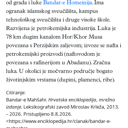
od grada i luke
Bandar-e Homeinija
. Ima
ogranak islamskog sveučilišta, kampus
tehnološkog sveučilišta i druge visoke škole.
Razvijena je petrokemijska industrija. Luka je
78 km dugim kanalom Hor/Khor Musa
povezana s Perzijskim zaljevom; izvoze se nafta i
petrokemijski proizvodi (naftovodom je
povezana s rafinerijom u Abadanu). Zračna
luka. U okolici je močvarno područje bogato
životinjskim vrstama (dupini, plamenci, ribe).
Citiranje:
Bandar-e Mahšahr.
Hrvatska enciklopedija
,
mrežno
izdanje.
Leksikografski zavod Miroslav Krleža, 2013.
– 2026. Pristupljeno 8.8.2026.
<https://www.enciklopedija.hr/clanak/bandar-e-