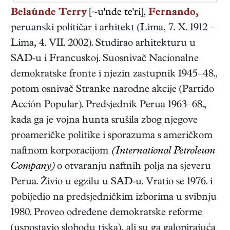
Belaúnde Terry
[~u'nde te'ri],
Fernando,
peruanski
političar i arhitekt
(
Lima
,
7. X. 1912
–
Lima
,
4. VII. 2002
). Studirao arhitekturu u
SAD-u i Francuskoj. Suosnivač Nacionalne
demokratske fronte i njezin zastupnik 1945–48.,
potom osnivač Stranke narodne akcije (Partido
Acción Popular). Predsjednik Perua 1963–68.,
kada ga je vojna hunta srušila zbog njegove
proameričke politike i sporazuma s američkom
naftnom korporacijom
(International Petroleum
Company)
o otvaranju naftnih polja na sjeveru
Perua. Živio u egzilu u SAD-u. Vratio se 1976. i
pobijedio na predsjedničkim izborima u svibnju
1980. Proveo određene demokratske reforme
(uspostavio slobodu tiska), ali su ga galopirajuća