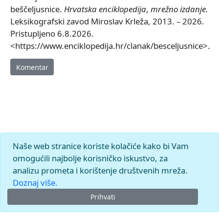
beščeljusnice.
Hrvatska enciklopedija
,
mrežno izdanje.
Leksikografski zavod Miroslav Krleža, 2013. – 2026.
Pristupljeno 6.8.2026.
<https://www.enciklopedija.hr/clanak/besceljusnice>.
Komentar
Naše web stranice koriste kolačiće kako bi Vam
omogućili najbolje korisničko iskustvo, za
analizu prometa i korištenje društvenih mreža.
Doznaj više.
Prihvati
© 2026.
Leksikografski zavod
Miroslav Krleža