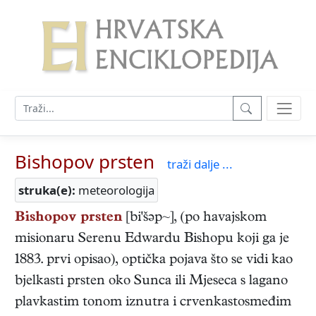
Bishopov prsten
traži dalje ...
struka(e):
meteorologija
Bishopov prsten
[bi'šəp~], (po havajskom
misionaru Serenu Edwardu Bishopu koji ga je
1883. prvi opisao), optička pojava što se vidi kao
bjelkasti prsten oko Sunca ili Mjeseca s lagano
plavkastim tonom iznutra i crvenkastosmeđim