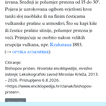
izvana. Srednji je polumjer prstena od 15 do 30°.
Pojava je uzrokovana ogibom svjetlosti kroz
tanki sloj naoblake ili na finim česticama
vulkanske prašine u atmosferi. Što su kapi kiše
ili čestice prašine sitnije, polumjer prstena je
veći. Primjećuje se osobito nakon velikih
erupcija vulkana, npr.
Krakataua
1883.
(→
optika atmosfere
)
Citiranje:
Bishopov prsten.
Hrvatska enciklopedija
,
mrežno
izdanje.
Leksikografski zavod Miroslav Krleža, 2013.
– 2026. Pristupljeno 6.8.2026.
<https://www.enciklopedija.hr/clanak/bishopov-
prsten>.
Komentar