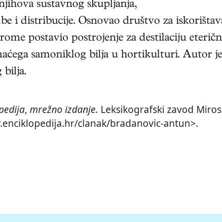
njihova sustavnog skupljanja,
e i distribucije. Osnovao društvo za iskorištav
ome postavio postrojenje za destilaciju eterični
ćega samoniklog bilja u hortikulturi. Autor je
bilja.
pedija
,
mrežno izdanje.
Leksikografski zavod Mirosl
w.enciklopedija.hr/clanak/bradanovic-antun>.