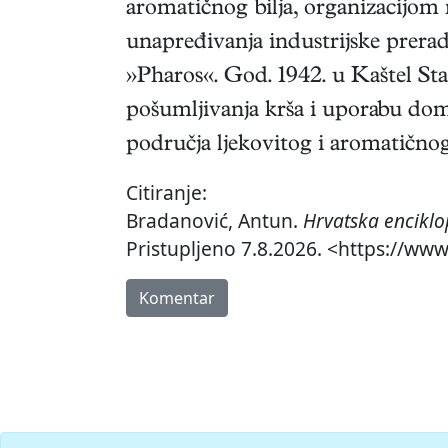
aromatičnog bilja, organizacijom 
unapređivanja industrijske preradb
»Pharos«. God. 1942. u Kaštel Star
pošumljivanja krša i uporabu doma
područja ljekovitog i aromatičnog 
Citiranje:
Bradanović, Antun.
Hrvatska enciklo
Pristupljeno 7.8.2026. <https://ww
Komentar