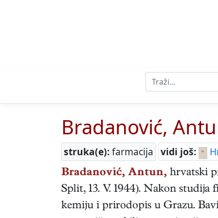
Bradanović, Ant
struka(e):
farmacija
vidi još:
Hr
Bradanović, Antun,
hrvatski
p
Split
,
13. V. 1944
). Nakon studija f
kemiju i prirodopis u Grazu. Bavi