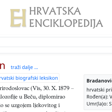
un
traži dalje ...
vatski biografski leksikon
Bradanovi
rirodoslovac
(
Vis
,
30. X. 1879
–
hrvatski pr
Rođen(a): V
ilozofije u Beču, diplomirao
Umr(la)o: Sp
o se uzgojem ljekovitog i