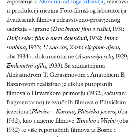
zaposlenja u
Školi narodnoga zdravlja
, režiravši
u produkciji njezina Foto-filmskog laboratorija
dvadesetak filmova zdravstveno-prosvjetnog
sadržaja – igrane (
Dva brata: film o sušici,
1931;
Dvije seke: film o njezi dojenčadi,
1932;
Ikina
sudbina,
1933;
U zao čas,
Zašto cijepimo djecu,
oba 1934) i dokumentarne (
Asanacija sela,
1929;
Endemični sifilis,
1933). Sa snimateljima
Aleksandrom T. Gerasimovom i Anatolijem B.
Bazarovom realizirao je ciklus putopisnih
filmova o Hrvatskom primorju (1932., sačuvani
fragmentarno) te zvučnih filmova o Plitvičkim
jezerima (
Plitvice – Korana, Plitvička jezera,
oba
1932), kao i nijeme filmove
Tunolov
i
Velebit
(oba
1932) te više reportažnih filmova iz Bosne i