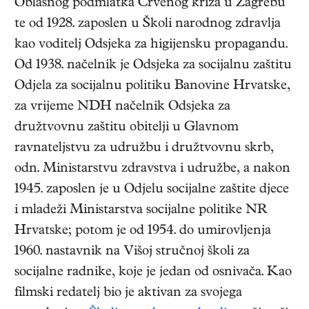
Oblasnog podmlatka Crvenog križa u Zagrebu
te od 1928. zaposlen u Školi narodnog zdravlja
kao voditelj Odsjeka za higijensku propagandu.
Od 1938. načelnik je Odsjeka za socijalnu zaštitu
Odjela za socijalnu politiku Banovine Hrvatske,
za vrijeme NDH načelnik Odsjeka za
družtvovnu zaštitu obitelji u Glavnom
ravnateljstvu za udružbu i družtvovnu skrb,
odn. Ministarstvu zdravstva i udružbe, a nakon
1945. zaposlen je u Odjelu socijalne zaštite djece
i mladeži Ministarstva socijalne politike NR
Hrvatske; potom je od 1954. do umirovljenja
1960. nastavnik na Višoj stručnoj školi za
socijalne radnike, koje je jedan od osnivača. Kao
filmski redatelj bio je aktivan za svojega