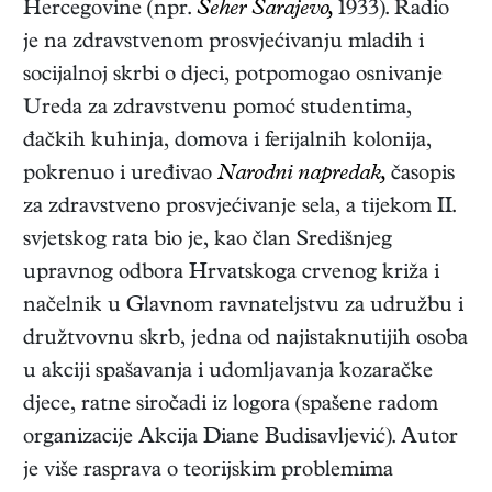
Hercegovine (npr.
Šeher Sarajevo,
1933). Radio
je na zdravstvenom prosvjećivanju mladih i
socijalnoj skrbi o djeci, potpomogao osnivanje
Ureda za zdravstvenu pomoć studentima,
đačkih kuhinja, domova i ferijalnih kolonija,
pokrenuo i uređivao
Narodni napredak,
časopis
za zdravstveno prosvjećivanje sela, a tijekom II.
svjetskog rata bio je, kao član Središnjeg
upravnog odbora Hrvatskoga crvenog križa i
načelnik u Glavnom ravnateljstvu za udružbu i
družtvovnu skrb, jedna od najistaknutijih osoba
u akciji spašavanja i udomljavanja kozaračke
djece, ratne siročadi iz logora (spašene radom
organizacije Akcija Diane Budisavljević). Autor
je više rasprava o teorijskim problemima