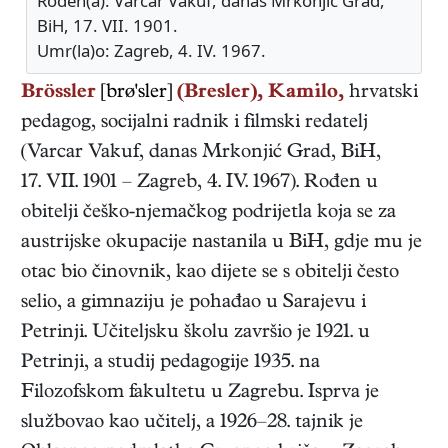
Rođen(a): Varcar Vakuf, danas Mrkonjić Grad,
BiH, 17. VII. 1901.
Umr(la)o: Zagreb, 4. IV. 1967.
Brössler
[brø'sler]
(Bresler), Kamilo,
hrvatski
pedagog, socijalni radnik i filmski redatelj
(
Varcar Vakuf, danas Mrkonjić Grad, BiH
,
17. VII. 1901
–
Zagreb
,
4. IV. 1967
). Rođen u
obitelji češko-njemačkog podrijetla koja se za
austrijske okupacije nastanila u BiH, gdje mu je
otac bio činovnik, kao dijete se s obitelji često
selio, a gimnaziju je pohađao u Sarajevu i
Petrinji. Učiteljsku školu završio je 1921. u
Petrinji, a studij pedagogije 1935. na
Filozofskom fakultetu u Zagrebu. Isprva je
službovao kao učitelj, a 1926–28. tajnik je