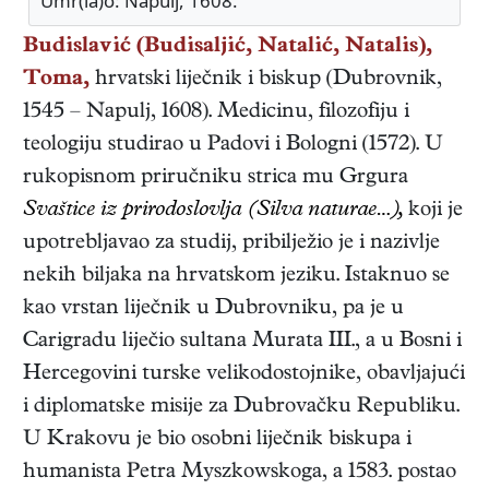
Umr(la)o: Napulj, 1608.
Budislavić (Budisaljić, Natalić, Natalis),
Toma,
hrvatski
liječnik i biskup
(
Dubrovnik
,
1545
–
Napulj
,
1608
). Medicinu, filozofiju i
teologiju studirao u Padovi i Bologni (1572). U
rukopisnom priručniku strica mu Grgura
Svaštice iz prirodoslovlja (Silva naturae…),
koji je
upotrebljavao za studij, pribilježio je i nazivlje
nekih biljaka na hrvatskom jeziku. Istaknuo se
kao vrstan liječnik u Dubrovniku, pa je u
Carigradu liječio sultana Murata III., a u Bosni i
Hercegovini turske velikodostojnike, obavljajući
i diplomatske misije za Dubrovačku Republiku.
U Krakovu je bio osobni liječnik biskupa i
humanista Petra Myszkowskoga, a 1583. postao