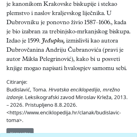
je kanonikom Krakovske biskupije i stekao
plemstvo i naslov kraljevskog liječnika. U
Dubrovniku je ponovno živio 1587–1606., kada
je bio izabran za trebinjsko-mrkanjskog biskupa.
Izdao je 1599.
Jeđupku,
izmislivši kao autora
Dubrovčanina Andriju Čubranovića (pravi je
autor Mikša Pelegrinović), kako bi u posveti
knjige mogao napisati hvalospjev samomu sebi.
Citiranje:
Budislavić, Toma.
Hrvatska enciklopedija
,
mrežno
izdanje.
Leksikografski zavod Miroslav Krleža, 2013.
– 2026. Pristupljeno 8.8.2026.
<https://www.enciklopedija.hr/clanak/budislavic-
toma>.
Komentar