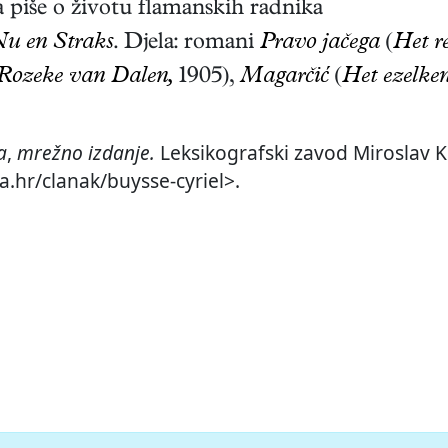
a piše o životu flamanskih radnika
u en Straks
. Djela: romani
Pravo jačega
(
Het r
 Rozeke van Dalen,
1905),
Magarčić
(
Het ezelken
a
,
mrežno izdanje.
Leksikografski zavod Miroslav Kr
a.hr/clanak/buysse-cyriel>.