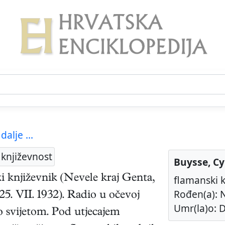
 dalje ...
književnost
Buysse, Cy
i
književnik
(
Nevele kraj Genta
,
flamanski k
Rođen(a): N
25. VII. 1932
). Radio u očevoj
Umr(la)o: D
o svijetom. Pod utjecajem