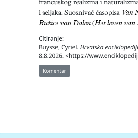
francuskog realizma i naturalizm
i seljaka. Suosnivač časopisa
Van N
Ružice van Dalen
(
Het leven van
Citiranje:
Buysse, Cyriel.
Hrvatska enciklopedij
8.8.2026. <https://www.enciklopedij
Komentar