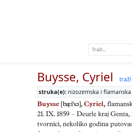
Buysse, Cyriel
traži
struka(e):
nizozemska i flamanska 
Buysse
[bi'sə],
Cyriel,
flamansk
21. IX. 1859
–
Deurle kraj Genta
,
tvornici, nekoliko godina putova