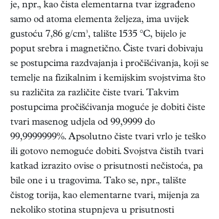
je, npr., kao čista elementarna tvar izgrađeno
samo od atoma elementa željeza, ima uvijek
gustoću 7,86 g/cm³, talište 1535 °C, bijelo je
poput srebra i magnetično. Čiste tvari dobivaju
se postupcima razdvajanja i pročišćivanja, koji se
temelje na fizikalnim i kemijskim svojstvima što
su različita za različite čiste tvari. Takvim
postupcima pročišćivanja moguće je dobiti čiste
tvari masenog udjela od 99,9999 do
99,9999999%. Apsolutno čiste tvari vrlo je teško
ili gotovo nemoguće dobiti. Svojstva čistih tvari
katkad izrazito ovise o prisutnosti nečistoća, pa
bile one i u tragovima. Tako se, npr., talište
čistog torija, kao elementarne tvari, mijenja za
nekoliko stotina stupnjeva u prisutnosti