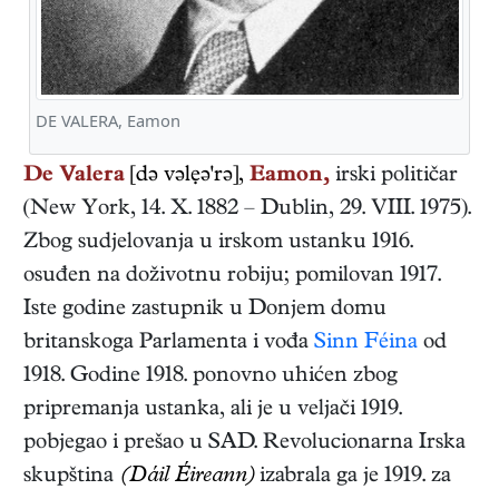
DE VALERA, Eamon
De Valera
[də vəlẹə'rə],
Eamon,
irski
političar
(
New York
,
14. X. 1882
–
Dublin
,
29. VIII. 1975
).
Zbog sudjelovanja u irskom ustanku 1916.
osuđen na doživotnu robiju; pomilovan 1917.
Iste godine zastupnik u Donjem domu
britanskoga Parlamenta i vođa
Sinn Féina
od
1918. Godine 1918. ponovno uhićen zbog
pripremanja ustanka, ali je u veljači 1919.
pobjegao i prešao u SAD. Revolucionarna Irska
skupština
(Dáil Éireann)
izabrala ga je 1919. za