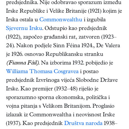
predsjednika. Nije odobravao sporazum između
Irske Republike i Velike Britanije (1921) kojim je
Irska ostala u
Commonwealthu
i izgubila
Sjevernu Irsku
. Odstupio kao predsjednik
(1922), započeo građanski rat, zatvoren (1923–
24). Nakon podjele Sinn Féina 1924., De Valera
je 1926. osnovao Republikansku stranku
(Fianna Fáil)
. Na izborima 1932. pobijedio je
Williama Thomasa Cosgravea
i postao
predsjednik Izvršnoga vijeća Slobodne Države
Irske. Kao premijer (1932–48) riješio je
sporazumno sporna ekonomska, politička i
vojna pitanja s Velikom Britanijom. Proglasio
izlazak iz Commonwealtha i neovisnost Irske
(1937). Kao predsjednik
Društva naroda
1938–