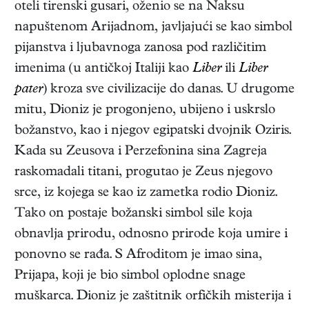
oteli tirenski gusari, oženio se na Naksu
napuštenom Arijadnom, javljajući se kao simbol
pijanstva i ljubavnoga zanosa pod različitim
imenima (u antičkoj Italiji kao
Liber
ili
Liber
pater
) kroza sve civilizacije do danas. U drugome
mitu, Dioniz je progonjeno, ubijeno i uskrslo
božanstvo, kao i njegov egipatski dvojnik Oziris.
Kada su Zeusova i Perzefonina sina Zagreja
raskomadali titani, progutao je Zeus njegovo
srce, iz kojega se kao iz zametka rodio Dioniz.
Tako on postaje božanski simbol sile koja
obnavlja prirodu, odnosno prirode koja umire i
ponovno se rađa. S Afroditom je imao sina,
Prijapa, koji je bio simbol oplodne snage
muškarca. Dioniz je zaštitnik orfičkih misterija i