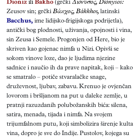
Dioniz
ili
Bakho
(grčki
Διόνυσος, Diónysos:
Zeusov sin; grčki
Bάϰχος, Bákkhos,
latinski
Bacchus,
ime lidijsko-frigijskoga podrijetla),
antički bog plodnosti, uživanja, opojnosti i vina,
sin Zeusa i Semele. Progonjen od Here, bio je
skriven kao gojenac nimfa u Nizi. Opivši se
sokom vinove loze, dao je ljudima njezine
sadnice i naučio ih da prave napitak, koji – kako
se smatralo – potiče stvaralačke snage,
druževnost, ljubav, zabavu. Krenuo je ovjenčan
lovorom i bršljanom na put u daleke zemlje, u
pratnji razuzdanih polubožanskih bića: silena,
satira, menada, tijada i nimfa. Na svojem
trijumfalnom putu, koji simbolizira širenje kulta
vina, dopro je sve do Indije. Pustolov, kojega su