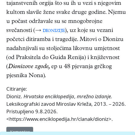
tajanstvenih orgija što su ih u vezi s njegovim
kultom slavile žene svake druge godine. Njemu
u počast održavale su se mnogobrojne
svečanosti (→
dionizije
), uz koje su vezani
početci ditiramba i tragedije. Mitovi o Dionizu
nadahnjivali su stoljećima likovnu umjetnost
(od Praksitela do Guida Renija) i književnost
(
Dionizove zgode,
ep u 48 pjevanja grčkog
pjesnika Nona).
Citiranje:
Dioniz.
Hrvatska enciklopedija
,
mrežno izdanje.
Leksikografski zavod Miroslav Krleža, 2013. – 2026.
Pristupljeno 9.8.2026.
<https://www.enciklopedija.hr/clanak/dioniz>.
Komentar