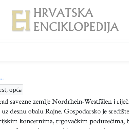
..
est, opća
 grad savezne zemlje Nordrhein‑Westfälen i rije
m uz desnu obalu Rajne. Gospodarsko je središt
rijskim koncernima, trgovačkim poduzećima, 