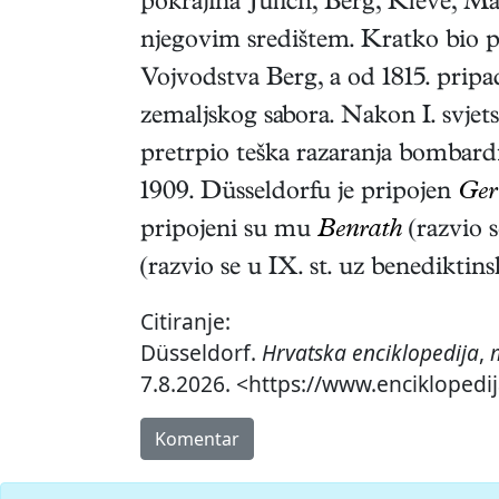
pokrajina Jülich, Berg, Kleve, M
njegovim središtem. Kratko bio 
Vojvodstva Berg, a od 1815. pripa
zemaljskog sabora. Nakon I. svjet
pretrpio teška razaranja bombard
1909. Düsseldorfu je pripojen
Ger
pripojeni su mu
Benrath
(razvio s
(razvio se u IX. st. uz benediktin
Citiranje:
Düsseldorf.
Hrvatska enciklopedija
,
7.8.2026. <https://www.enciklopedij
Komentar