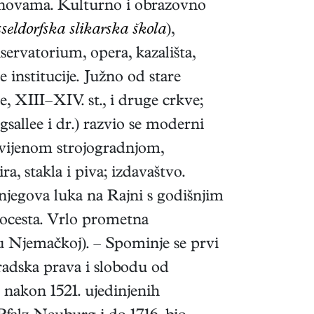
anovama. Kulturno i obrazovno
seldorfska slikarska škola
),
ervatorium, opera, kazališta,
institucije. Južno od stare
XIII–XIV. st., i druge crkve;
sallee i dr.) razvio se moderni
zvijenom strojogradnjom,
, stakla i piva; izdavaštvo.
njegova luka na Rajni s godišnjim
utocesta. Vrlo prometna
u Njemačkoj). – Spominje se prvi
gradska prava i slobodu od
a nakon 1521. ujedinjenih