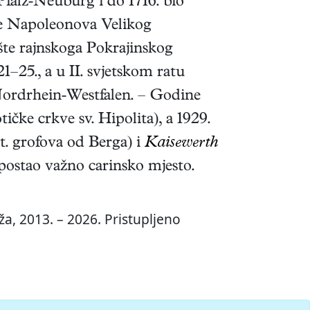
Pfalz-Neuburg i do 1716. bio
te Napoleonova Velikog
ište rajnskoga Pokrajinskog
–25., a u II. svjetskom ratu
Nordrhein-Westfalen. – Godine
čke crkve sv. Hipolita), a 1929.
t. grofova od Berga) i
Kaisewerth
i postao važno carinsko mjesto.
a, 2013. – 2026. Pristupljeno