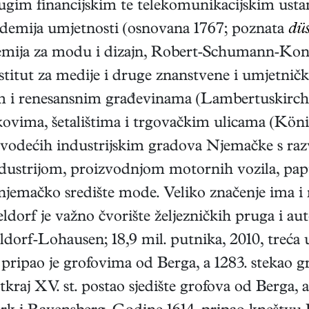
ugim financijskim te telekomunikacijskim ust
ademija umjetnosti (osnovana 1767; poznata
düs
demija za modu i dizajn, Robert‑Schumann‑Kons
itut za medije i druge znanstvene i umjetničke 
 i renesansnim građevinama (Lambertuskirche, 
rkovima, šetalištima i trgovačkim ulicama (König
d vodećih industrijskim gradova Njemačke s ra
strijom, proizvodnjom motornih vozila, papira
jemačko središte mode. Veliko značenje ima i 
ldorf je važno čvorište željezničkih pruga i a
orf‑Lohausen; 18,9 mil. putnika, 2010, treća 
. pripao je grofovima od Berga, a 1283. stekao 
otkraj XV. st. postao sjedište grofova od Berga, 