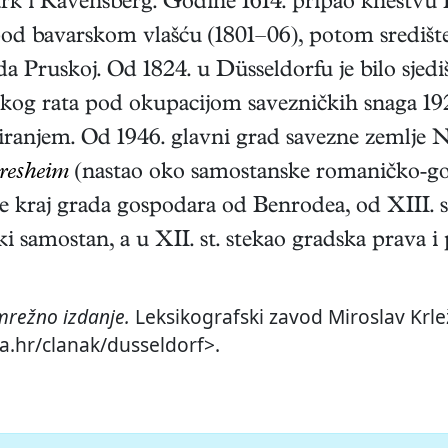
ark i Ravensberg. Godine 1614. pripao kneštvu 
pod bavarskom vlašću (1801–06), potom središ
da Pruskoj. Od 1824. u Düsseldorfu je bilo sjed
skog rata pod okupacijom savezničkih snaga 1921
iranjem. Od 1946. glavni grad savezne zemlje 
resheim
(nastao oko samostanske romaničko-goti
e kraj grada gospodara od Benrodea, od XIII. s
ski samostan, a u XII. st. stekao gradska prava 
mrežno izdanje.
Leksikografski zavod Miroslav Krlež
a.hr/clanak/dusseldorf>.