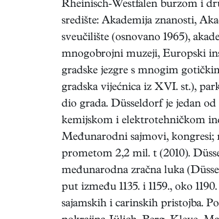
Rheinisch‑Westfalen burzom i dr
središte: Akademija znanosti, Ak
sveučilište (osnovano 1965), aka
mnogobrojni muzeji, Europski inst
gradske jezgre s mnogim gotičkim
gradska vijećnica iz XVI. st.), pa
dio grada. Düsseldorf je jedan o
kemijskom i elektrotehničkom indu
Međunarodni sajmovi, kongresi; n
prometom 2,2 mil. t (2010). Düsse
međunarodna zračna luka (Düsseld
put između 1135. i 1159., oko 1190
sajamskih i carinskih pristojba. P