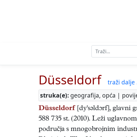
Düsseldorf
traži dalje .
struka(e):
geografija, opća | povij
Düsseldorf
[dy'səldɔrf], glavni
588 735 st. (2010). Leži uglavno
područja s mnogobrojnim indust