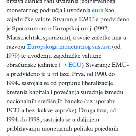
država članica radi stvaranja jedinstvenoga
monetarnog područja i uvođenja
eura
kao
zajedničke valute. Stvaranje EMU-a predviđeno
je Sporazumom o Europskoj uniji (1992;
Maastrichtski sporazum), a svoje začetke ima u
razvoju
Europskoga monetarnog sustava
(od
1979) te uvođenju zajedničke valutne
obračunske jedinice (→
ECU
). Stvaranje EMU-
a predviđeno je u tri faze. Prva, od 1990. do
1994., sastojala se od potpune liberalizacije
kretanja kapitala i povećanja suradnje između
nacionalnih središnjih banaka (uz uporabu
ECU-a bez ikakve zapreke). Druga faza, od
1994. do 1998., sastojala se u daljnjem
približavanju monetarnih politika pojedinih