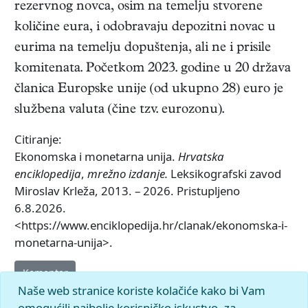
rezervnog novca, osim na temelju stvorene
količine eura, i odobravaju depozitni novac u
eurima na temelju dopuštenja, ali ne i prisile
komitenata. Početkom 2023. godine u 20 država
članica Europske unije (od ukupno 28) euro je
službena valuta (čine tzv. eurozonu).
Citiranje:
Ekonomska i monetarna unija.
Hrvatska
enciklopedija
,
mrežno izdanje.
Leksikografski zavod
Miroslav Krleža, 2013. – 2026. Pristupljeno
6.8.2026.
<https://www.enciklopedija.hr/clanak/ekonomska-i-
monetarna-unija>.
Komentar
Naše web stranice koriste kolačiće kako bi Vam
omogućili najbolje korisničko iskustvo, za