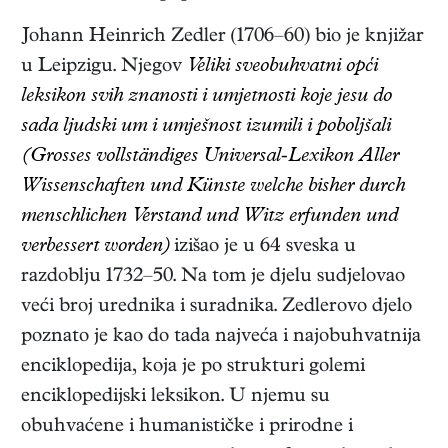
Johann Heinrich Zedler (1706–60) bio je knjižar
u Leipzigu. Njegov
Veliki sveobuhvatni opći
leksikon svih znanosti i umjetnosti koje jesu do
sada ljudski um i umješnost izumili i poboljšali
(Grosses vollständiges Universal-Lexikon Aller
Wissenschaften und Künste welche bisher durch
menschlichen Verstand und Witz erfunden und
verbessert worden)
izišao je u 64 sveska u
razdoblju 1732–50. Na tom je djelu sudjelovao
veći broj urednika i suradnika. Zedlerovo djelo
poznato je kao do tada najveća i najobuhvatnija
enciklopedija, koja je po strukturi golemi
enciklopedijski leksikon. U njemu su
obuhvaćene i humanističke i prirodne i