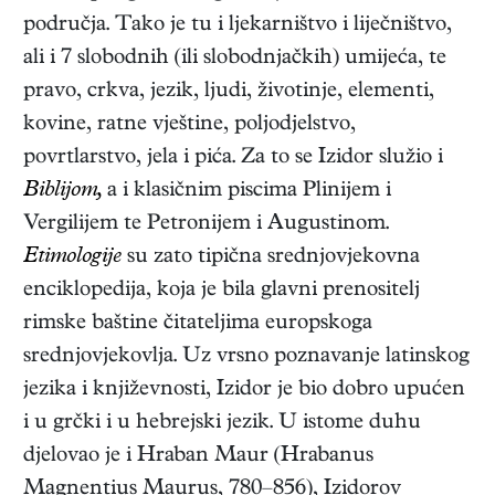
područja. Tako je tu i ljekarništvo i liječništvo,
ali i 7 slobodnih (ili slobodnjačkih) umijeća, te
pravo, crkva, jezik, ljudi, životinje, elementi,
kovine, ratne vještine, poljodjelstvo,
povrtlarstvo, jela i pića. Za to se Izidor služio i
Biblijom,
a i klasičnim piscima Plinijem i
Vergilijem te Petronijem i Augustinom.
Etimologije
su zato tipična srednjovjekovna
enciklopedija, koja je bila glavni prenositelj
rimske baštine čitateljima europskoga
srednjovjekovlja. Uz vrsno poznavanje latinskog
jezika i književnosti, Izidor je bio dobro upućen
i u grčki i u hebrejski jezik. U istome duhu
djelovao je i Hraban Maur (Hrabanus
Magnentius Maurus, 780–856), Izidorov