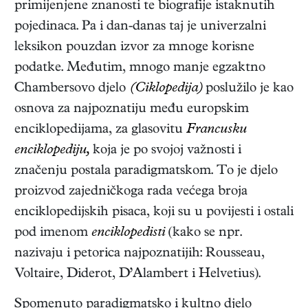
primijenjene znanosti te biografije istaknutih
pojedinaca. Pa i dan-danas taj je univerzalni
leksikon pouzdan izvor za mnoge korisne
podatke. Međutim, mnogo manje egzaktno
Chambersovo djelo
(Ciklopedija)
poslužilo je kao
osnova za najpoznatiju među europskim
enciklopedijama, za glasovitu
Francusku
enciklopediju,
koja je po svojoj važnosti i
značenju postala paradigmatskom. To je djelo
proizvod zajedničkoga rada većega broja
enciklopedijskih pisaca, koji su u povijesti i ostali
pod imenom
enciklopedisti
(kako se npr.
nazivaju i petorica najpoznatijih: Rousseau,
Voltaire, Diderot, D’Alambert i Helvetius).
Spomenuto paradigmatsko i kultno djelo