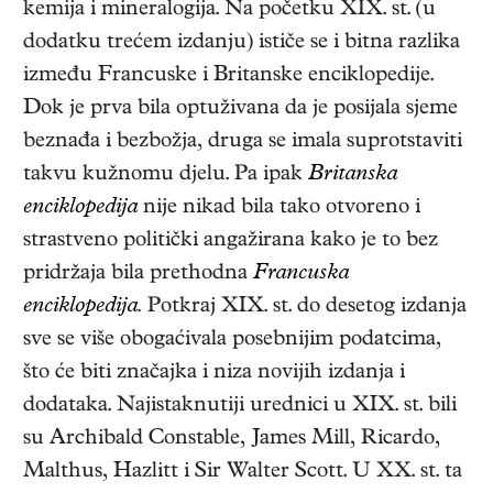
kemija i mineralogija. Na početku XIX. st. (u
dodatku trećem izdanju) ističe se i bitna razlika
između Francuske i Britanske enciklopedije.
Dok je prva bila optuživana da je posijala sjeme
beznađa i bezbožja, druga se imala suprotstaviti
takvu kužnomu djelu. Pa ipak
Britanska
enciklopedija
nije nikad bila tako otvoreno i
strastveno politički angažirana kako je to bez
pridržaja bila prethodna
Francuska
enciklopedija.
Potkraj XIX. st. do desetog izdanja
sve se više obogaćivala posebnijim podatcima,
što će biti značajka i niza novijih izdanja i
dodataka. Najistaknutiji urednici u XIX. st. bili
su Archibald Constable, James Mill, Ricardo,
Malthus, Hazlitt i Sir Walter Scott. U XX. st. ta