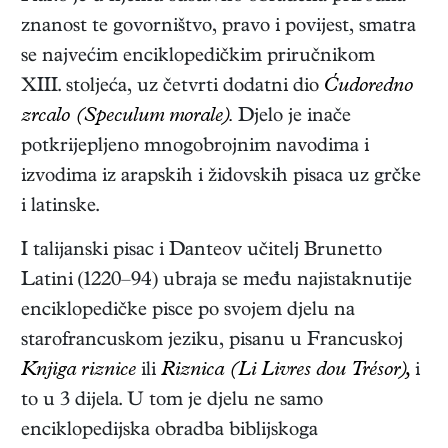
znanost te govorništvo, pravo i povijest, smatra
se najvećim enciklopedičkim priručnikom
XIII. stoljeća, uz četvrti dodatni dio
Ćudoredno
zrcalo (Speculum morale).
Djelo je inače
potkrijepljeno mnogobrojnim navodima i
izvodima iz arapskih i židovskih pisaca uz grčke
i latinske.
I talijanski pisac i Danteov učitelj Brunetto
Latini (1220–94) ubraja se među najistaknutije
enciklopedičke pisce po svojem djelu na
starofrancuskom jeziku, pisanu u Francuskoj
Knjiga riznice
ili
Riznica (Li Livres dou Trésor),
i
to u 3 dijela. U tom je djelu ne samo
enciklopedijska obradba biblijskoga