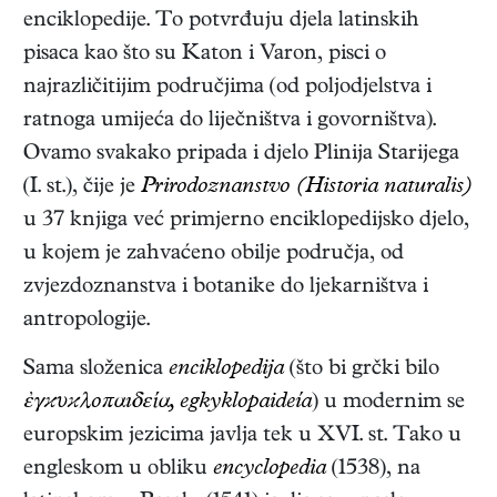
enciklopedije. To potvrđuju djela latinskih
pisaca kao što su Katon i Varon, pisci o
najrazličitijim područjima (od poljodjelstva i
ratnoga umijeća do liječništva i govorništva).
Ovamo svakako pripada i djelo Plinija Starijega
(I. st.), čije je
Prirodoznanstvo (Historia naturalis)
u 37 knjiga već primjerno enciklopedijsko djelo,
u kojem je zahvaćeno obilje područja, od
zvjezdoznanstva i botanike do ljekarništva i
antropologije.
Sama složenica
enciklopedija
(što bi grčki bilo
ἐγϰυϰλοπαıδεία, egkyklopaideía
) u modernim se
europskim jezicima javlja tek u XVI. st. Tako u
engleskom u obliku
encyclopedia
(1538), na