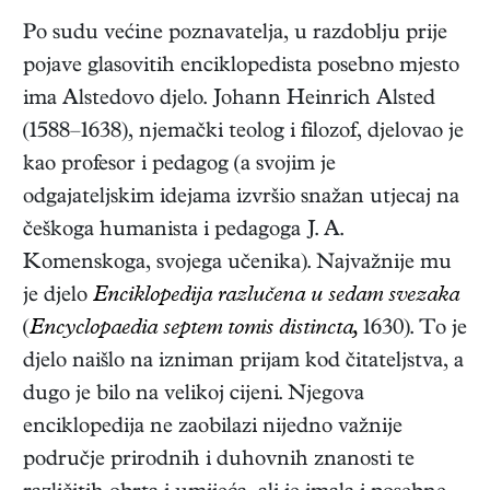
Po sudu većine poznavatelja, u razdoblju prije
pojave glasovitih enciklopedista posebno mjesto
ima Alstedovo djelo. Johann Heinrich Alsted
(1588–1638), njemački teolog i filozof, djelovao je
kao profesor i pedagog (a svojim je
odgajateljskim idejama izvršio snažan utjecaj na
češkoga humanista i pedagoga J. A.
Komenskoga, svojega učenika). Najvažnije mu
je djelo
Enciklopedija razlučena u sedam svezaka
(
Encyclopaedia septem tomis distincta,
1630). To je
djelo naišlo na izniman prijam kod čitateljstva, a
dugo je bilo na velikoj cijeni. Njegova
enciklopedija ne zaobilazi nijedno važnije
područje prirodnih i duhovnih znanosti te