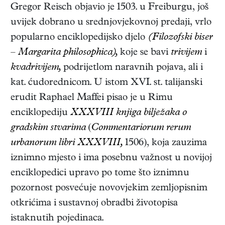
Gregor Reisch objavio je 1503. u Freiburgu, još
uvijek dobrano u srednjovjekovnoj predaji, vrlo
popularno enciklopedijsko djelo
(Filozofski biser
– Margarita philosophica),
koje se bavi
trivijem
i
kvadrivijem,
podrijetlom naravnih pojava, ali i
kat. ćudorednicom. U istom XVI. st. talijanski
erudit Raphael Maffei pisao je u Rimu
enciklopediju
XXXVIII knjiga bilježaka o
gradskim stvarima
(
Commentariorum rerum
urbanorum libri XXXVIII,
1506), koja zauzima
iznimno mjesto i ima posebnu važnost u novijoj
enciklopedici upravo po tome što iznimnu
pozornost posvećuje novovjekim zemljopisnim
otkrićima i sustavnoj obradbi životopisa
istaknutih pojedinaca.