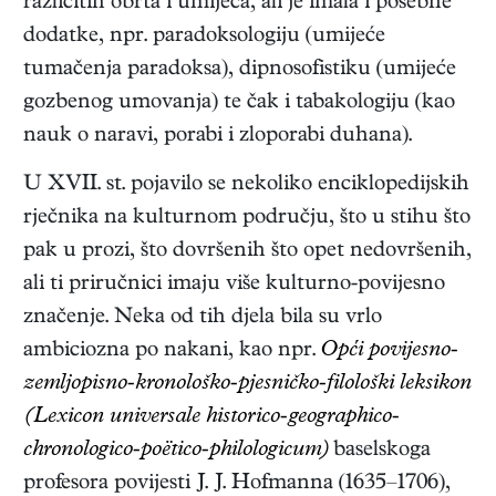
različitih obrta i umijeća, ali je imala i posebne
dodatke, npr. paradoksologiju (umijeće
tumačenja paradoksa), dipnosofistiku (umijeće
gozbenog umovanja) te čak i tabakologiju (kao
nauk o naravi, porabi i zloporabi duhana).
U XVII. st. pojavilo se nekoliko enciklopedijskih
rječnika na kulturnom području, što u stihu što
pak u prozi, što dovršenih što opet nedovršenih,
ali ti priručnici imaju više kulturno-povijesno
značenje. Neka od tih djela bila su vrlo
ambiciozna po nakani, kao npr.
Opći povijesno-
zemljopisno-kronološko-pjesničko-filološki leksikon
(Lexicon universale historico-geographico-
chronologico-poëtico-philologicum)
baselskoga
profesora povijesti J. J. Hofmanna (1635–1706),