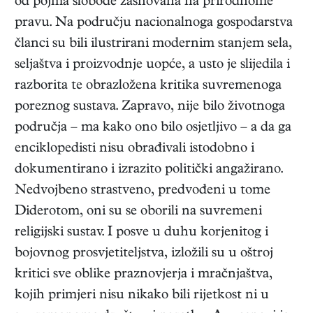
od pojma slobode zasnovana na prirodnome
pravu. Na području nacionalnoga gospodarstva
članci su bili ilustrirani modernim stanjem sela,
seljaštva i proizvodnje uopće, a usto je slijedila i
razborita te obrazložena kritika suvremenoga
poreznog sustava. Zapravo, nije bilo životnoga
područja – ma kako ono bilo osjetljivo – a da ga
enciklopedisti nisu obrađivali istodobno i
dokumentirano i izrazito politički angažirano.
Nedvojbeno strastveno, predvođeni u tome
Diderotom, oni su se oborili na suvremeni
religijski sustav. I posve u duhu korjenitog i
bojovnog prosvjetiteljstva, izložili su u oštroj
kritici sve oblike praznovjerja i mračnjaštva,
kojih primjeri nisu nikako bili rijetkost ni u