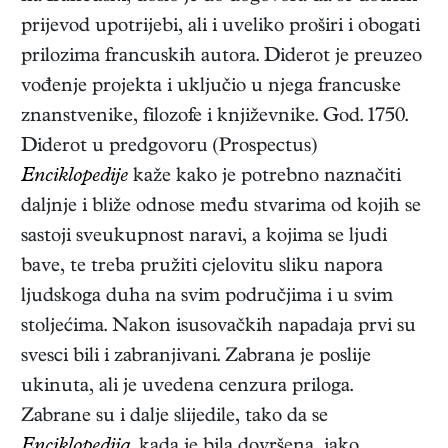
prijevod upotrijebi, ali i uveliko proširi i obogati
prilozima francuskih autora. Diderot je preuzeo
vođenje projekta i uključio u njega francuske
znanstvenike, filozofe i književnike. God. 1750.
Diderot u predgovoru (Prospectus)
Enciklopedije
kaže kako je potrebno naznačiti
daljnje i bliže odnose među stvarima od kojih se
sastoji sveukupnost naravi, a kojima se ljudi
bave, te treba pružiti cjelovitu sliku napora
ljudskoga duha na svim područjima i u svim
stoljećima. Nakon isusovačkih napadaja prvi su
svesci bili i zabranjivani. Zabrana je poslije
ukinuta, ali je uvedena cenzura priloga.
Zabrane su i dalje slijedile, tako da se
Enciklopedija,
kada je bila dovršena, iako