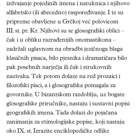
izdvajanje pojedinih imena i natuknica i njihovo
alfabetsko (ili abecedno) raspoređivanje. I te su
pripreme obavljene u Grčkoj već polovicom
III. st. pr. Kr. Njihovi su se glosografski oblici –
čak i u obliku razrađenijih onomastikona –
zadržali uglavnom na obradbi jezičnoga blaga
klasičnih pisaca, bilo pjesnika i dramatičara bilo
pak posebnih narječja ili čak i strukovnih
nazivaka. Tek potom dolaze na red prozaici i
filozofski pisci, a i glosografska pomagala za
govornike. U bizantskom razdoblju, uz bogate
glosografske priručnike, nastaju i sustavni popisi
geografskih imena. Tada dolazi do pojačana
zanimanja za etimologijske popise, koji nastaju
oko IX. st. Izrazite enciklopedičke odlike