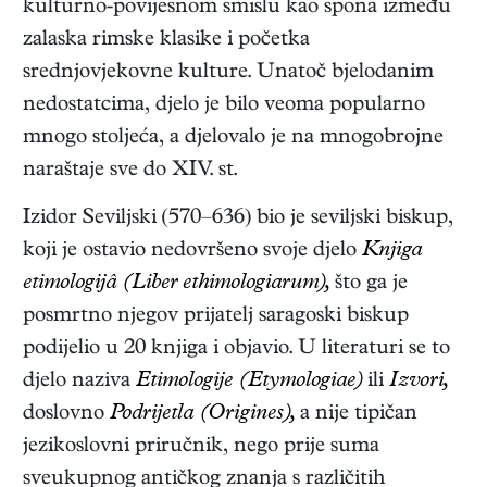
kulturno-povijesnom smislu kao spona između
zalaska rimske klasike i početka
srednjovjekovne kulture. Unatoč bjelodanim
nedostatcima, djelo je bilo veoma popularno
mnogo stoljeća, a djelovalo je na mnogobrojne
naraštaje sve do XIV. st.
Izidor Seviljski (570–636) bio je seviljski biskup,
koji je ostavio nedovršeno svoje djelo
Knjiga
etimologijâ (Liber ethimologiarum),
što ga je
posmrtno njegov prijatelj saragoski biskup
podijelio u 20 knjiga i objavio. U literaturi se to
djelo naziva
Etimologije (Etymologiae)
ili
Izvori,
doslovno
Podrijetla (Origines),
a nije tipičan
jezikoslovni priručnik, nego prije suma
sveukupnog antičkog znanja s različitih