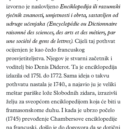
izvorno je naslovljeno
Enciklopedija ili razumski
rječnik znanosti, umjetnosti i obrta, sastavljen od
udruge učenjaka (Encyclopédie ou Dictionnaire
raisonné des sciences, des arts et des métiers, par
une société de gens de lettres).
Cijeli taj pothvat
ocijenjen je kao čedo francuskog
prosvjetiteljstva. Njegov je stvarni začetnik i
voditelj bio Denis Diderot. Ta je enciklopedija
izlazila od 1751. do 1772. Sama ideja o takvu
pothvatu nastala je 1740., a najavio ju je veliki
meštar pariške lože Slobodnih zidara, izrazivši
želju za sveopćom enciklopedijom koja će biti u
framasonskome duhu. I kada je ubrzo počelo
(1745) prevođenje Chambersove enciklopedije
na francuski, došlo je do dogovora da se dotični