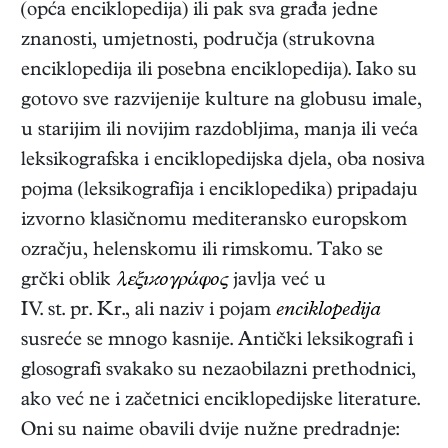
(opća enciklopedija) ili pak sva građa jedne
znanosti, umjetnosti, područja (strukovna
enciklopedija ili posebna enciklopedija). Iako su
gotovo sve razvijenije kulture na globusu imale,
u starijim ili novijim razdobljima, manja ili veća
leksikografska i enciklopedijska djela, oba nosiva
pojma (leksikografija i enciklopedika) pripadaju
izvorno klasičnomu mediteransko europskom
ozračju, helenskomu ili rimskomu. Tako se
grčki oblik
λεξıϰογράφος
javlja već u
IV. st. pr. Kr., ali naziv i pojam
enciklopedija
susreće se mnogo kasnije. Antički leksikografi i
glosografi svakako su nezaobilazni prethodnici,
ako već ne i začetnici enciklopedijske literature.
Oni su naime obavili dvije nužne predradnje: