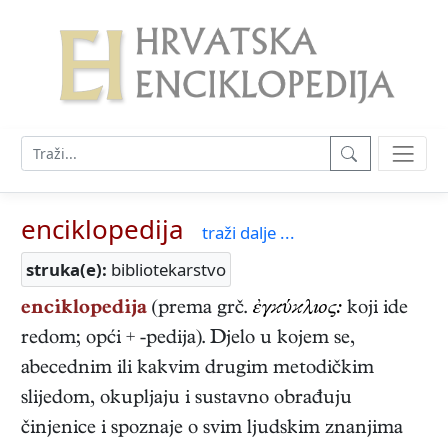
enciklopedija
traži dalje ...
struka(e):
bibliotekarstvo
enciklopedija
(prema grč.
ἐγϰύϰλıος:
koji ide
redom; opći + -pedija). Djelo u kojem se,
abecednim ili kakvim drugim metodičkim
slijedom, okupljaju i sustavno obrađuju
činjenice i spoznaje o svim ljudskim znanjima