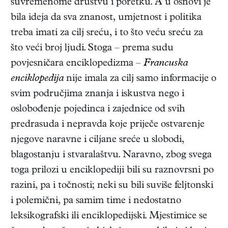
suvremenome društvu i poretku. A u osnovi je
bila ideja da sva znanost, umjetnost i politika
treba imati za cilj sreću, i to što veću sreću za
što veći broj ljudi. Stoga – prema sudu
povjesničara enciklopedizma –
Francuska
enciklopedija
nije imala za cilj samo informacije o
svim područjima znanja i iskustva nego i
oslobođenje pojedinca i zajednice od svih
predrasuda i nepravda koje priječe ostvarenje
njegove naravne i ciljane sreće u slobodi,
blagostanju i stvaralaštvu. Naravno, zbog svega
toga prilozi u enciklopediji bili su raznovrsni po
razini, pa i točnosti; neki su bili suviše feljtonski
i polemični, pa samim time i nedostatno
leksikografski ili enciklopedijski. Mjestimice se