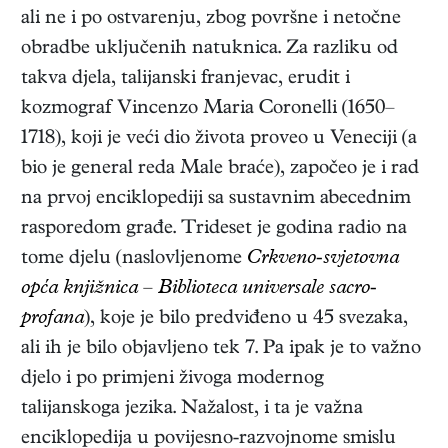
ali ne i po ostvarenju, zbog površne i netočne
obradbe uključenih natuknica. Za razliku od
takva djela, talijanski franjevac, erudit i
kozmograf Vincenzo Maria Coronelli (1650–
1718), koji je veći dio života proveo u Veneciji (a
bio je general reda Male braće), započeo je i rad
na prvoj enciklopediji sa sustavnim abecednim
rasporedom građe. Trideset je godina radio na
tome djelu (naslovljenome
Crkveno-svjetovna
opća knjižnica – Biblioteca universale sacro-
profana
), koje je bilo predviđeno u 45 svezaka,
ali ih je bilo objavljeno tek 7. Pa ipak je to važno
djelo i po primjeni živoga modernog
talijanskoga jezika. Nažalost, i ta je važna
enciklopedija u povijesno-razvojnome smislu