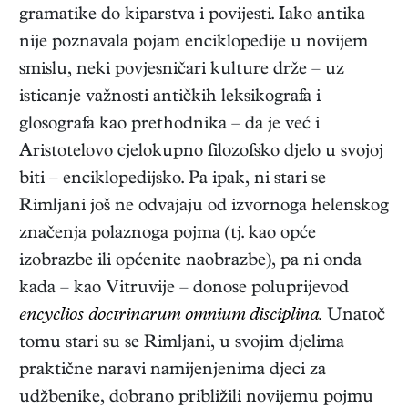
gramatike do kiparstva i povijesti. Iako antika
nije poznavala pojam enciklopedije u novijem
smislu, neki povjesničari kulture drže – uz
isticanje važnosti antičkih leksikografa i
glosografa kao prethodnika – da je već i
Aristotelovo cjelokupno filozofsko djelo u svojoj
biti – enciklopedijsko. Pa ipak, ni stari se
Rimljani još ne odvajaju od izvornoga helenskog
značenja polaznoga pojma (tj. kao opće
izobrazbe ili općenite naobrazbe), pa ni onda
kada – kao Vitruvije – donose poluprijevod
encyclios doctrinarum omnium disciplina.
Unatoč
tomu stari su se Rimljani, u svojim djelima
praktične naravi namijenjenima djeci za
udžbenike, dobrano približili novijemu pojmu