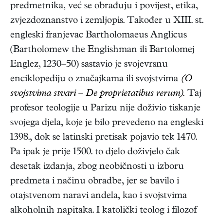
predmetnika, već se obrađuju i povijest, etika,
zvjezdoznanstvo i zemljopis. Također u XIII. st.
engleski franjevac Bartholomaeus Anglicus
(Bartholomew the Englishman ili Bartolomej
Englez, 1230–50) sastavio je svojevrsnu
enciklopediju o značajkama ili svojstvima
(O
svojstvima stvari – De proprietatibus rerum).
Taj
profesor teologije u Parizu nije doživio tiskanje
svojega djela, koje je bilo prevedeno na engleski
1398., dok se latinski pretisak pojavio tek 1470.
Pa ipak je prije 1500. to djelo doživjelo čak
desetak izdanja, zbog neobičnosti u izboru
predmeta i načinu obradbe, jer se bavilo i
otajstvenom naravi anđela, kao i svojstvima
alkoholnih napitaka. I katolički teolog i filozof