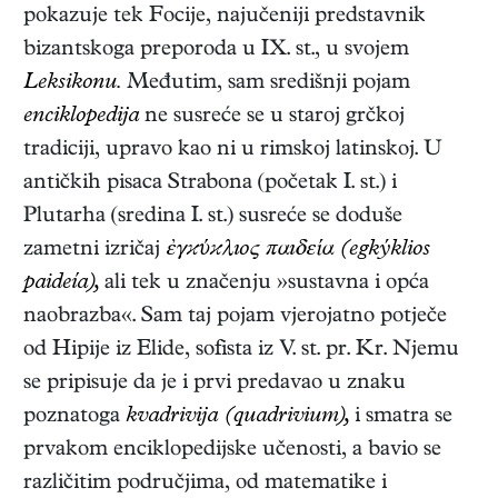
pokazuje tek Focije, najučeniji predstavnik
bizantskoga preporoda u IX. st., u svojem
Leksikonu.
Međutim, sam središnji pojam
enciklopedija
ne susreće se u staroj grčkoj
tradiciji, upravo kao ni u rimskoj latinskoj. U
antičkih pisaca Strabona (početak I. st.) i
Plutarha (sredina I. st.) susreće se doduše
zametni izričaj
ἐγϰύϰλıος παıδεία (egkýklios
paideía),
ali tek u značenju »sustavna i opća
naobrazba«. Sam taj pojam vjerojatno potječe
od Hipije iz Elide, sofista iz V. st. pr. Kr. Njemu
se pripisuje da je i prvi predavao u znaku
poznatoga
kvadrivija (quadrivium),
i smatra se
prvakom enciklopedijske učenosti, a bavio se
različitim područjima, od matematike i