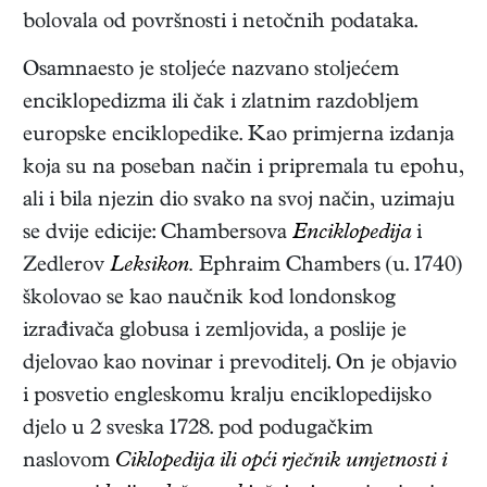
bolovala od površnosti i netočnih podataka.
Osamnaesto je stoljeće nazvano stoljećem
enciklopedizma ili čak i zlatnim razdobljem
europske enciklopedike. Kao primjerna izdanja
koja su na poseban način i pripremala tu epohu,
ali i bila njezin dio svako na svoj način, uzimaju
se dvije edicije: Chambersova
Enciklopedija
i
Zedlerov
Leksikon.
Ephraim Chambers (u. 1740)
školovao se kao naučnik kod londonskog
izrađivača globusa i zemljovida, a poslije je
djelovao kao novinar i prevoditelj. On je objavio
i posvetio engleskomu kralju enciklopedijsko
djelo u 2 sveska 1728. pod podugačkim
naslovom
Ciklopedija ili opći rječnik umjetnosti i