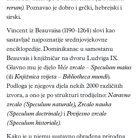
rerum).
Poznavao je dobro i grčki, hebrejski i
sirski.
Vincent iz Beauvaisa (1190–1264) slovi kao
sastavljač najpoznatije srednjovjekovne
enciklopedije. Dominikanac u samostanu
Beauvais i knjižničar na dvoru Ludviga IX.
Glavno mu je djelo
Veće zrcalo – Speculum maius
(ili
Knjižnica svijeta – Bibliotheca mundi
).
Podloga je njegova djela nekih 2000 različitih
izvora, a ono je po strukturi trodijelno:
Naravno
zrcalo (Speculum naturale), Zrcalo nauka
(Speculum doctrinale)
i
Povijesno zrcalo
(Speculum historiale).
Kako je u njemu sustavno obrađena prirodna