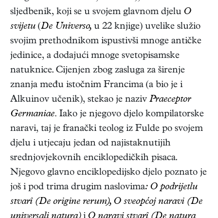
sljedbenik, koji se u svojem glavnom djelu
O
svijetu
(
De Universo,
u 22 knjige) uvelike služio
svojim prethodnikom ispustivši mnoge antičke
jedinice, a dodajući mnoge svetopisamske
natuknice. Cijenjen zbog zasluga za širenje
znanja među istočnim Francima (a bio je i
Alkuinov učenik), stekao je naziv
Praeceptor
Germaniae.
Iako je njegovo djelo kompilatorske
naravi, taj je franački teolog iz Fulde po svojem
djelu i utjecaju jedan od najistaknutijih
srednjovjekovnih enciklopedičkih pisaca.
Njegovo glavno enciklopedijsko djelo poznato je
još i pod trima drugim naslovima
: O podrijetlu
stvarî (De origine rerum), O sveopćoj naravi (De
universali natura)
i
O naravi stvarî (De natura