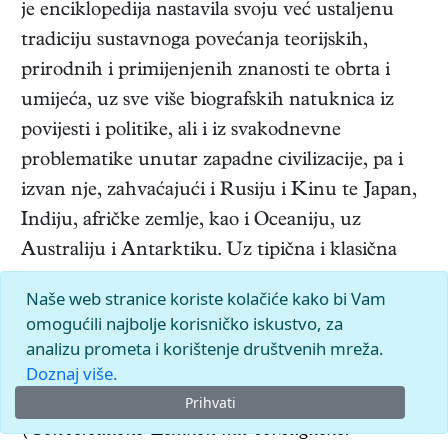
je enciklopedija nastavila svoju već ustaljenu
tradiciju sustavnoga povećanja teorijskih,
prirodnih i primijenjenih znanosti te obrta i
umijeća, uz sve više biografskih natuknica iz
povijesti i politike, ali i iz svakodnevne
problematike unutar zapadne civilizacije, pa i
izvan nje, zahvaćajući i Rusiju i Kinu te Japan,
Indiju, afričke zemlje, kao i Oceaniju, uz
Australiju i Antarktiku. Uz tipična i klasična
leksikografska djela u modelu enciklopedija, već
Naše web stranice koriste kolačiće kako bi Vam
u XVIII. st. počinju se javljati slični priručnici u
omogućili najbolje korisničko iskustvo, za
obliku
Conversations-Lexicona.
Niz takvih
analizu prometa i korištenje društvenih mreža.
izdanja počinje djelom
Razgovorni leksikon s
Doznaj više.
osobitim obzirom na suvremeno doba
Prihvati
(Conversations-Lexikon mit vorzüglicher