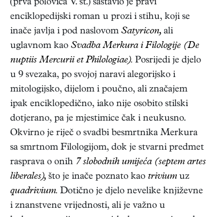
(prva polovica V. st.) sastavio je pravi
enciklopedijski roman u prozi i stihu, koji se
inače javlja i pod naslovom
Satyricon,
ali
uglavnom kao
Svadba Merkura i Filologije (De
nuptiis Mercurii et Philologiae).
Posrijedi je djelo
u 9 svezaka, po svojoj naravi alegorijsko i
mitologijsko, dijelom i poučno, ali značajem
ipak enciklopedično, iako nije osobito stilski
dotjerano, pa je mjestimice čak i neukusno.
Okvirno je riječ o svadbi besmrtnika Merkura
sa smrtnom Filologijom, dok je stvarni predmet
rasprava o onih
7 slobodnih umijeća (septem artes
liberales),
što je inače poznato kao
trivium
uz
quadrivium.
Dotično je djelo nevelike književne
i znanstvene vrijednosti, ali je važno u