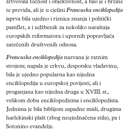
žrtvovala točnost i objektivnost, a bilo je i brzine
te previda, ali je u cjelini
Francuska enciklopedija
isprva bila ujedno i riznica znanja i politički
pamflet, a i udžbenik za nekoliko naraštaja
europskih reformatora i upornih popravljača
zatečenih društvenih odnosa.
Francuska enciklopedija
nazvana je ratnim
strojem; napala je crkvu, despotsku vladavinu,
bila je ujedno popularna kao nijedna
enciklopedija u europskoj povijesti, ali i
proganjana kao nijedna druga u XVIII. st.,
velikom dobu enciklopedizma i enciklopedista.
Jednima je bila biblijom zapadne misli, drugima
harlekinski plašt (zbog neujednačena stila), pa i
Sotonino evanđelje.