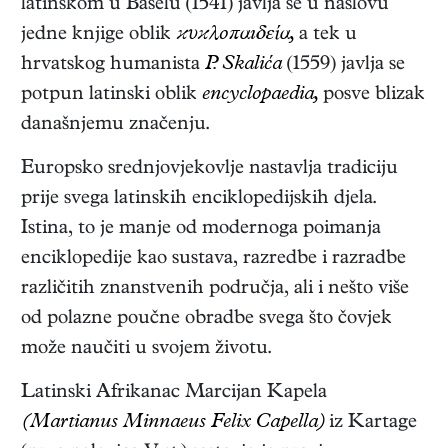
latinskom u Baselu (1541) javlja se u naslovu
jedne knjige oblik
ϰυϰλοπαıδεία,
a tek u
hrvatskog humanista
P. Skalića
(1559) javlja se
potpun latinski oblik
encyclopaedia,
posve blizak
današnjemu značenju.
Europsko srednjovjekovlje nastavlja tradiciju
prije svega latinskih enciklopedijskih djela.
Istina, to je manje od modernoga poimanja
enciklopedije kao sustava, razredbe i razradbe
različitih znanstvenih područja, ali i nešto više
od polazne poučne obradbe svega što čovjek
može naučiti u svojem životu.
Latinski Afrikanac Marcijan Kapela
(Martianus Minnaeus Felix Capella)
iz Kartage