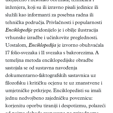
uključeno i nekoliko obrtnika, tehničara i
inženjera, koji su ili izravno pisali jedinice ili
služili kao informanti za posebna radna ili
tehnička područja. Privlačnosti i popularnosti
Enciklopedije
pridonijelo je i obilje ilustracija
vrhunske izradbe i učinkovite preglednosti.
Uostalom,
Enciklopedija
je izvorno obuhvaćala
17 folio-svezaka i 11 svezaka s bakrorezima. A
temeljna metoda enciklopedijske obradbe
sastojala se od sustavna navođenja
dokumentarno-faktografskih sastavnica uz
filozofsku i kritičku ocjenu te uz znanstvene i
umjetničke potkrjepe. Enciklopedisti su imali
jednu nedvojbeno zajedničku poveznicu:
korjenitu oporbu tiraniji i despotizmu, polazeći