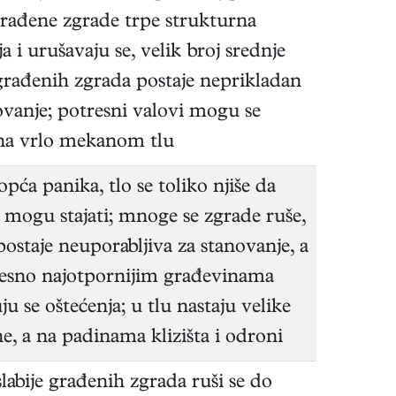
 građene zgrade trpe strukturna
a i urušavaju se, velik broj srednje
građenih zgrada postaje neprikladan
ovanje; potresni valovi mogu se
 na vrlo mekanom tlu
opća panika, tlo se toliko njiše da
e mogu stajati; mnoge se zgrade ruše,
postaje neuporabljiva za stanovanje, a
esno najotpornijim građevinama
ju se oštećenja; u tlu nastaju velike
e, a na padinama klizišta i odroni
slabije građenih zgrada ruši se do