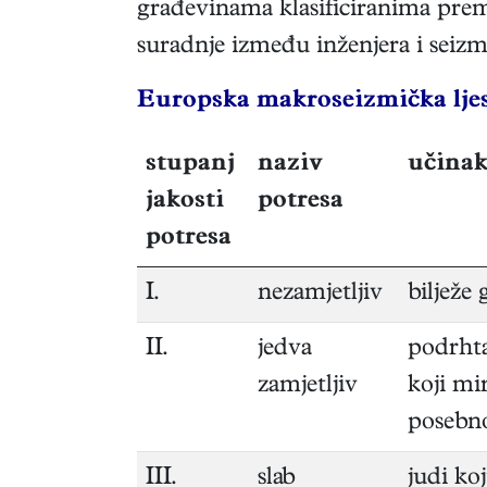
građevinama klasificiranima prema 
suradnje između inženjera i seiz
Europska makroseizmička ljest
stupanj
naziv
učinak
jakosti
potresa
potresa
I.
nezamjetljiv
bilježe
II.
jedva
podrhta
zamjetljiv
koji mi
posebno
III.
slab
judi ko