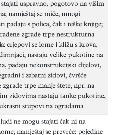
e stajati uspravno, pogotovo na višim
a; namještaj se miče, mnogi
i padaju s polica, čak i teške knjige;
 građene zgrade trpe nestrukturna
a: crjepovi se lome i kližu s krova,
 dimnjaci, nastaju velike pukotine na
a, padaju nekonstrukcijski dijelovi,
egradni i zabatni zidovi, čvršće
 zgrade trpe manje štete, npr. na
im zidovima nastaju tanke pukotine,
ukrasni stupovi na ogradama
judi ne mogu stajati čak ni na
ome; namještaj se prevrće; pojedine