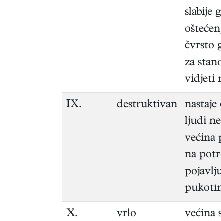
slabije
oštećenj
čvrsto 
za stan
vidjeti
IX.
destruktivan
nastaje 
ljudi n
većina 
na potr
pojavlju
pukotin
X.
vrlo
većina 