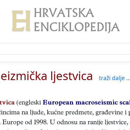
izmička ljestvica
traži dalje ..
tvica
(engleski
European macroseismic scal
čincima na ljude, kućne predmete, građevine i 
urope od 1998. U odnosu na ranije ljestvice, do