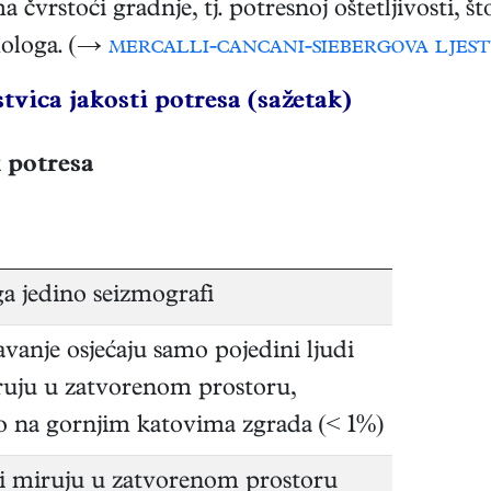
čvrstoći gradnje, tj. potresnoj oštetljivosti, š
mologa. (→
mercalli-cancani-siebergova ljest
vica jakosti potresa (sažetak)
 potresa
 ga jedino seizmografi
vanje osjećaju samo pojedini ljudi
ruju u zatvorenom prostoru,
 na gornjim katovima zgrada (< 1%)
ji miruju u zatvorenom prostoru