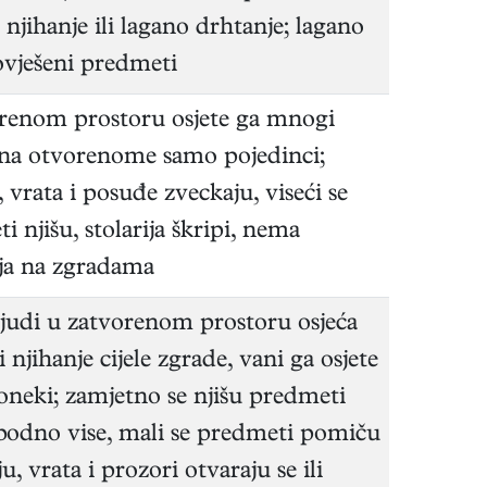
 njihanje ili lagano drhtanje; lagano
 ovješeni predmeti
renom prostoru osjete ga mnogi
a na otvorenome samo pojedinci;
, vrata i posuđe zveckaju, viseći se
i njišu, stolarija škripi, nema
ja na zgradama
ljudi u zatvorenom prostoru osjeća
i njihanje cijele zgrade, vani ga osjete
neki; zamjetno se njišu predmeti
obodno vise, mali se predmeti pomiču
ju, vrata i prozori otvaraju se ili