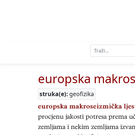
europska makrose
struka(e):
geofizika
europska makroseizmička ljes
procjenu jakosti potresa prema u
zemljama i nekim zemljama izvan E