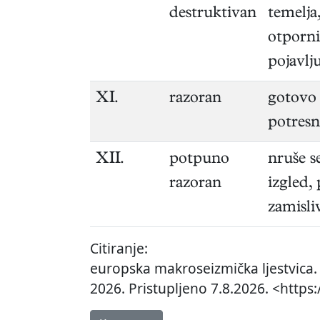
destruktivan
temelja
otporni
pojavlj
XI.
razoran
gotovo 
potresn
XII.
potpuno
nruše s
razoran
izgled,
zamisli
Citiranje:
europska makroseizmička ljestvica
2026. Pristupljeno 7.8.2026. <https