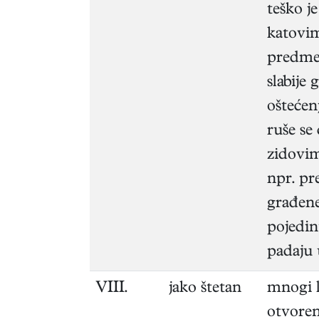
teško j
katovim
predmet
slabije
oštećenj
ruše se
zidovim
npr. pr
građene
pojedin
padaju 
VIII.
jako štetan
mnogi l
otvoren