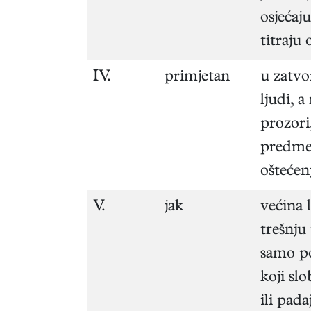
osjećaju
titraju
IV.
primjetan
u zatvo
ljudi, 
prozori
predmet
oštećen
V.
jak
većina 
trešnju 
samo po
koji sl
ili pada