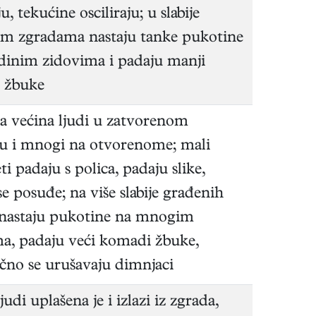
u, tekućine osciliraju; u slabije
im zgradama nastaju tanke pukotine
dinim zidovima i padaju manji
 žbuke
ga većina ljudi u zatvorenom
u i mnogi na otvorenome; mali
i padaju s polica, padaju slike,
se posuđe; na više slabije građenih
 nastaju pukotine na mnogim
a, padaju veći komadi žbuke,
čno se urušavaju dimnjaci
judi uplašena je i izlazi iz zgrada,