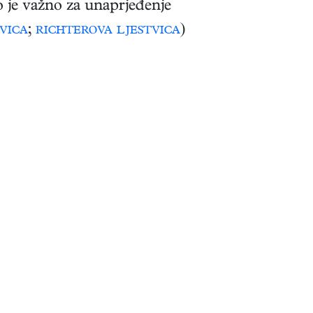
to je važno za unaprjeđenje
vica
;
richterova ljestvica
)