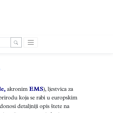
.
e,
akronim
EMS
), ljestvica za
prirodu koja se rabi u europskim
nosi detaljniji opis štete na