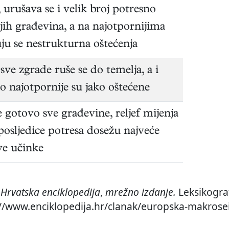
, urušava se i velik broj potresno
jih građevina, a na najotpornijima
uju se nestrukturna oštećenja
sve zgrade ruše se do temelja, a i
o najotpornije su jako oštećene
e gotovo sve građevine, reljef mijenja
 posljedice potresa dosežu najveće
ve učinke
.
Hrvatska enciklopedija
,
mrežno izdanje.
Leksikograf
://www.enciklopedija.hr/clanak/europska-makrosei