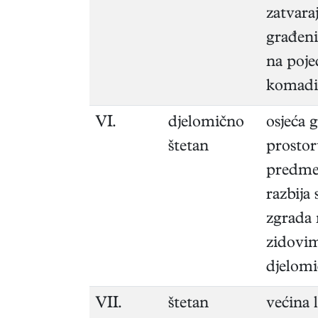
zatvaraj
građen
na poje
komadi
VI.
djelomično
osjeća 
štetan
prostor
predmet
razbija 
zgrada
zidovim
djelomi
VII.
štetan
većina l