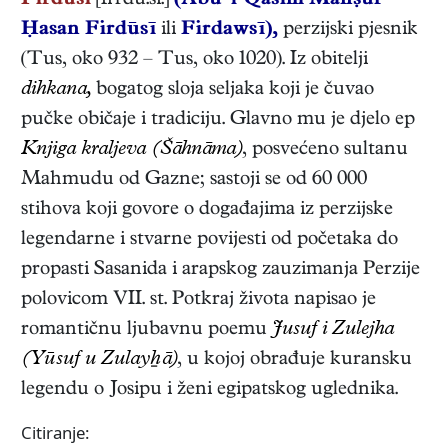
Firdusi
[fi'rdu:si:]
(Abū ’l-Qāsim Manṣūr
Ḥasan Firdūsī
ili
Firdawsī),
perzijski
pjesnik
(
Tus
,
oko 932
–
Tus
,
oko 1020
). Iz obitelji
dihkana,
bogatog sloja seljaka koji je čuvao
pučke običaje i tradiciju. Glavno mu je djelo ep
Knjiga kraljeva (Šāhnāma)
, posvećeno sultanu
Mahmudu od Gazne; sastoji se od 60 000
stihova koji govore o događajima iz perzijske
legendarne i stvarne povijesti od početaka do
propasti Sasanida i arapskog zauzimanja Perzije
polovicom VII. st. Potkraj života napisao je
romantičnu ljubavnu poemu
Jusuf i Zulejha
(Yūsuf u Zulayẖā)
, u kojoj obrađuje kuransku
legendu o Josipu i ženi egipatskog uglednika.
Citiranje: