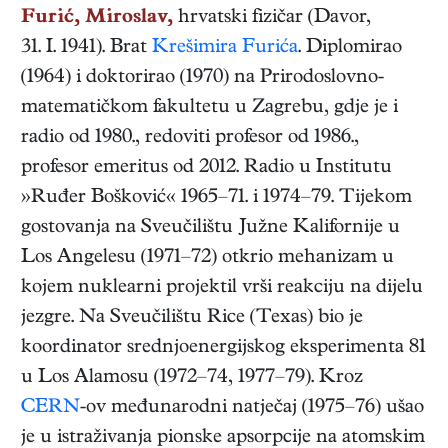
Furić, Miroslav,
hrvatski
fizičar
(
Davor
,
31. I. 1941
). Brat
Krešimira Furića
. Diplomirao
(1964) i doktorirao (1970) na Prirodoslovno-
matematičkom fakultetu u Zagrebu, gdje je i
radio od 1980., redoviti profesor od 1986.,
profesor emeritus od 2012. Radio u Institutu
»Ruđer Bošković« 1965–71. i 1974–79. Tijekom
gostovanja na Sveučilištu Južne Kalifornije u
Los Angelesu (1971–72) otkrio mehanizam u
kojem nuklearni projektil vrši reakciju na dijelu
jezgre. Na Sveučilištu Rice (Texas) bio je
koordinator srednjoenergijskog eksperimenta 81
u Los Alamosu (1972–74, 1977–79). Kroz
CERN
-ov međunarodni natječaj (1975–76) ušao
je u istraživanja pionske apsorpcije na atomskim