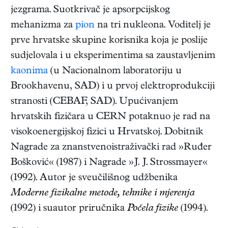
jezgrama. Suotkrivač je apsorpcijskog
mehanizma za
pion
na tri nukleona. Voditelj je
prve hrvatske skupine korisnika koja je poslije
sudjelovala i u eksperimentima sa zaustavljenim
kaonima
(u Nacionalnom laboratoriju u
Brookhavenu, SAD) i u prvoj elektroprodukciji
stranosti (CEBAF, SAD). Upućivanjem
hrvatskih fizičara u CERN potaknuo je rad na
visokoenergijskoj fizici u Hrvatskoj. Dobitnik
Nagrade za znanstvenoistraživački rad »Ruđer
Bošković« (1987) i Nagrade »J. J. Strossmayer«
(1992). Autor je sveučilišnog udžbenika
Moderne fizikalne metode, tehnike i mjerenja
(1992)
i suautor priručnika
Počela fizike
(1994)
.