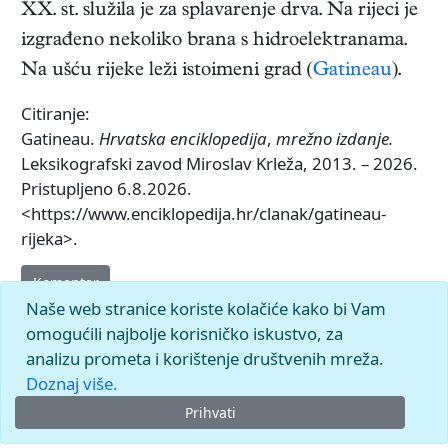
XX. st. služila je za splavarenje drva. Na rijeci je
izgrađeno nekoliko brana s hidroelektranama.
Na ušću rijeke leži istoimeni grad (
Gatineau
).
Citiranje:
Gatineau.
Hrvatska enciklopedija
,
mrežno izdanje.
Leksikografski zavod Miroslav Krleža, 2013. – 2026.
Pristupljeno 6.8.2026.
<https://www.enciklopedija.hr/clanak/gatineau-
rijeka>.
Komentar
Naše web stranice koriste kolačiće kako bi Vam
omogućili najbolje korisničko iskustvo, za
analizu prometa i korištenje društvenih mreža.
Doznaj više.
Prihvati
© 2026.
Leksikografski zavod
Miroslav Krleža