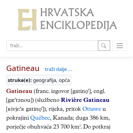
Gatineau
traži dalje ...
struka(e):
geografija, opća
Gatineau
(franc. izgovor [gatinọ'], engl.
[gæ'tənou]) (službeno
Rivière Gatineau
[ʀivjɛ:'ʀ gatinọ']), rijeka, pritok
Ottawe
u
pokrajini
Québec
, Kanada; duga 386 km,
porječje obuhvaća 23 700 km². Do potkraj