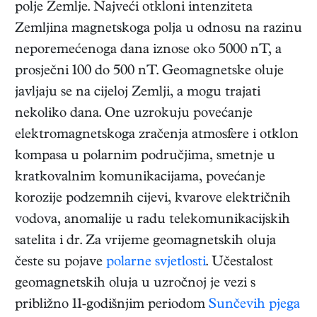
polje Zemlje. Najveći otkloni intenziteta
Zemljina magnetskoga polja u odnosu na razinu
neporemećenoga dana iznose oko 5000 nT, a
prosječni 100 do 500 nT. Geomagnetske oluje
javljaju se na cijeloj Zemlji, a mogu trajati
nekoliko dana. One uzrokuju povećanje
elektromagnetskoga zračenja atmosfere i otklon
kompasa u polarnim područjima, smetnje u
kratkovalnim komunikacijama, povećanje
korozije podzemnih cijevi, kvarove električnih
vodova, anomalije u radu telekomunikacijskih
satelita i dr. Za vrijeme geomagnetskih oluja
česte su pojave
polarne svjetlosti
. Učestalost
geomagnetskih oluja u uzročnoj je vezi s
približno 11-godišnjim periodom
Sunčevih pjega