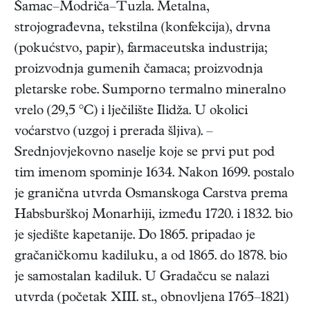
Šamac–Modriča–Tuzla. Metalna,
strojograđevna, tekstilna (konfekcija), drvna
(pokućstvo, papir), farmaceutska industrija;
proizvodnja gumenih čamaca; proizvodnja
pletarske robe. Sumporno termalno mineralno
vrelo (29,5 °C) i lječilište Ilidža. U okolici
voćarstvo (uzgoj i prerada šljiva). –
Srednjovjekovno naselje koje se prvi put pod
tim imenom spominje 1634. Nakon 1699. postalo
je granična utvrda Osmanskoga Carstva prema
Habsburškoj Monarhiji, između 1720. i 1832. bio
je sjedište kapetanije. Do 1865. pripadao je
gračaničkomu kadiluku, a od 1865. do 1878. bio
je samostalan kadiluk. U Gradačcu se nalazi
utvrda (početak XIII. st., obnovljena 1765–1821)