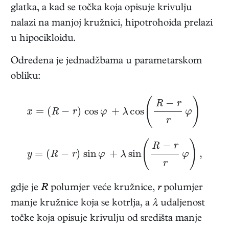
glatka, a kad se točka koja opisuje krivulju
nalazi na manjoj kružnici, hipotrohoida prelazi
u hipocikloidu.
Određena je jednadžbama u parametarskom
obliku:
x
=
(
R
−
r
)
c
o
s
φ
+
λ
c
o
s
(
R
−
r
r
φ
)
y
=
(
R
−
r
)
s
i
n
φ
+
λ
s
i
n
(
R
−
r
r
φ
)
,
gdje je
R
polumjer veće kružnice,
r
polumjer
manje kružnice koja se kotrlja, a
λ
udaljenost
točke koja opisuje krivulju od središta manje