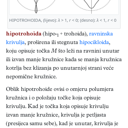
HIPOTROHOIDA, (lijevo):
λ
> 1,
r
< 0; (desno):
λ
< 1,
r
< 0
hipotrohoida
(hipo-
+ trohoida),
ravninska
1
krivulja
, proširena ili stegnuta
hipocikloida
,
koju opisuje točka
M
što leži na ravnini unutar
ili izvan manje kružnice kada se manja kružnica
kotrlja bez klizanja po unutarnjoj strani veće
nepomične kružnice.
Oblik hipotrohoide ovisi o omjeru polumjera
kružnica i o položaju točke koja opisuje
krivulju. Kad je točka koja opisuje krivulju
izvan manje kružnice, krivulja je petljasta
(presijeca samu sebe), kad je unutar, krivulja je