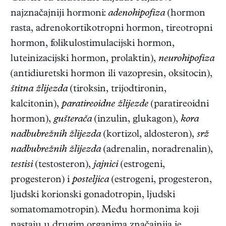
najznačajniji hormoni:
adenohipofiza
(hormon
rasta, adrenokortikotropni hormon, tireotropni
hormon, folikulostimulacijski hormon,
luteinizacijski hormon, prolaktin),
neurohipofiza
(antidiuretski hormon ili vazopresin, oksitocin),
štitna žlijezda
(tiroksin, trijodtironin,
kalcitonin),
paratireoidne žlijezde
(paratireoidni
hormon),
gušterača
(inzulin, glukagon),
kora
nadbubrežnih žlijezda
(kortizol, aldosteron),
srž
nadbubrežnih žlijezda
(adrenalin, noradrenalin),
testisi
(testosteron),
jajnici
(estrogeni,
progesteron) i
posteljica
(estrogeni, progesteron,
ljudski korionski gonadotropin, ljudski
somatomamotropin). Među hormonima koji
nastaju u drugim organima značajnija je