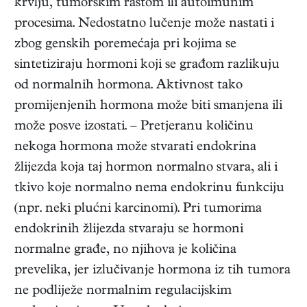
krvlju, tumorskim rastom ili autoimunim
procesima. Nedostatno lučenje može nastati i
zbog genskih poremećaja pri kojima se
sintetiziraju hormoni koji se građom razlikuju
od normalnih hormona. Aktivnost tako
promijenjenih hormona može biti smanjena ili
može posve izostati. – Pretjeranu količinu
nekoga hormona može stvarati endokrina
žlijezda koja taj hormon normalno stvara, ali i
tkivo koje normalno nema endokrinu funkciju
(npr. neki plućni karcinomi). Pri tumorima
endokrinih žlijezda stvaraju se hormoni
normalne građe, no njihova je količina
prevelika, jer izlučivanje hormona iz tih tumora
ne podliježe normalnim regulacijskim