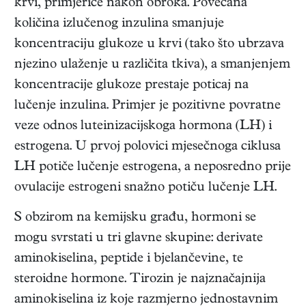
krvi, primjerice nakon obroka. Povećana
količina izlučenog inzulina smanjuje
koncentraciju glukoze u krvi (tako što ubrzava
njezino ulaženje u različita tkiva), a smanjenjem
koncentracije glukoze prestaje poticaj na
lučenje inzulina. Primjer je pozitivne povratne
veze odnos luteinizacijskoga hormona (LH) i
estrogena. U prvoj polovici mjesečnoga ciklusa
LH potiče lučenje estrogena, a neposredno prije
ovulacije estrogeni snažno potiču lučenje LH.
S obzirom na kemijsku građu, hormoni se
mogu svrstati u tri glavne skupine: derivate
aminokiselina, peptide i bjelančevine, te
steroidne hormone. Tirozin je najznačajnija
aminokiselina iz koje razmjerno jednostavnim