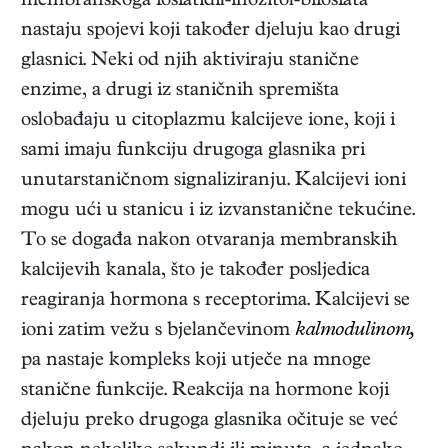
membranskoga fosfatidil-inozitol-bifosfata
nastaju spojevi koji također djeluju kao drugi
glasnici. Neki od njih aktiviraju stanične
enzime, a drugi iz staničnih spremišta
oslobađaju u citoplazmu kalcijeve ione, koji i
sami imaju funkciju drugoga glasnika pri
unutarstaničnom signaliziranju. Kalcijevi ioni
mogu ući u stanicu i iz izvanstanične tekućine.
To se događa nakon otvaranja membranskih
kalcijevih kanala, što je također posljedica
reagiranja hormona s receptorima. Kalcijevi se
ioni zatim vežu s bjelančevinom
kalmodulinom,
pa nastaje kompleks koji utječe na mnoge
stanične funkcije. Reakcija na hormone koji
djeluju preko drugoga glasnika očituje se već