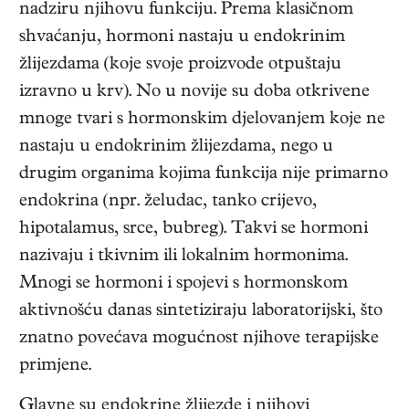
nadziru njihovu funkciju. Prema klasičnom
shvaćanju, hormoni nastaju u endokrinim
žlijezdama (koje svoje proizvode otpuštaju
izravno u krv). No u novije su doba otkrivene
mnoge tvari s hormonskim djelovanjem koje ne
nastaju u endokrinim žlijezdama, nego u
drugim organima kojima funkcija nije primarno
endokrina (npr. želudac, tanko crijevo,
hipotalamus, srce, bubreg). Takvi se hormoni
nazivaju i tkivnim ili lokalnim hormonima.
Mnogi se hormoni i spojevi s hormonskom
aktivnošću danas sintetiziraju laboratorijski, što
znatno povećava mogućnost njihove terapijske
primjene.
Glavne su endokrine žlijezde i njihovi