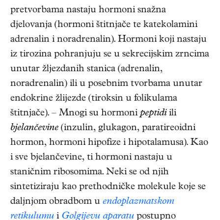
pretvorbama nastaju hormoni snažna
djelovanja (hormoni štitnjače te katekolamini
adrenalin i noradrenalin). Hormoni koji nastaju
iz tirozina pohranjuju se u sekrecijskim zrncima
unutar žljezdanih stanica (adrenalin,
noradrenalin) ili u posebnim tvorbama unutar
endokrine žlijezde (tiroksin u folikulama
štitnjače). – Mnogi su hormoni
peptidi
ili
bjelančevine
(inzulin, glukagon, paratireoidni
hormon, hormoni hipofize i hipotalamusa). Kao
i sve bjelančevine, ti hormoni nastaju u
staničnim ribosomima. Neki se od njih
sintetiziraju kao prethodničke molekule koje se
daljnjom obradbom u
endoplazmatskom
retikulumu
i
Golgijevu aparatu
postupno