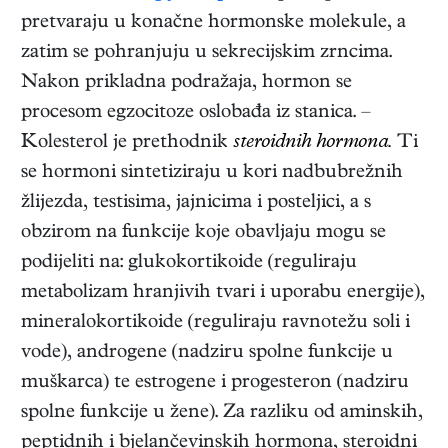
pretvaraju u konačne hormonske molekule, a
zatim se pohranjuju u sekrecijskim zrncima.
Nakon prikladna podražaja, hormon se
procesom egzocitoze oslobađa iz stanica. –
Kolesterol je prethodnik
steroidnih hormona.
Ti
se hormoni sintetiziraju u kori nadbubrežnih
žlijezda, testisima, jajnicima i posteljici, a s
obzirom na funkcije koje obavljaju mogu se
podijeliti na: glukokortikoide (reguliraju
metabolizam hranjivih tvari i uporabu energije),
mineralokortikoide (reguliraju ravnotežu soli i
vode), androgene (nadziru spolne funkcije u
muškarca) te estrogene i progesteron (nadziru
spolne funkcije u žene). Za razliku od aminskih,
peptidnih i bjelančevinskih hormona, steroidni