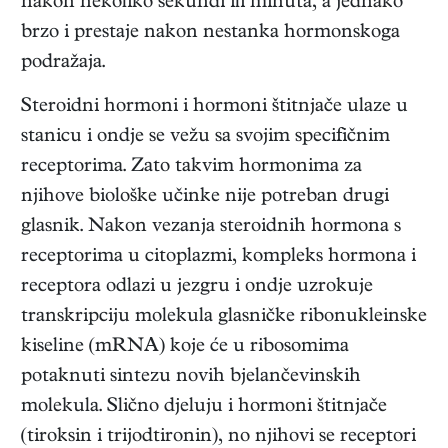
nakon nekoliko sekundi ili minuta, a jednako
brzo i prestaje nakon nestanka hormonskoga
podražaja.
Steroidni hormoni i hormoni štitnjače ulaze u
stanicu i ondje se vežu sa svojim specifičnim
receptorima. Zato takvim hormonima za
njihove biološke učinke nije potreban drugi
glasnik. Nakon vezanja steroidnih hormona s
receptorima u citoplazmi, kompleks hormona i
receptora odlazi u jezgru i ondje uzrokuje
transkripciju molekula glasničke ribonukleinske
kiseline (mRNA) koje će u ribosomima
potaknuti sintezu novih bjelančevinskih
molekula. Slično djeluju i hormoni štitnjače
(tiroksin i trijodtironin), no njihovi se receptori