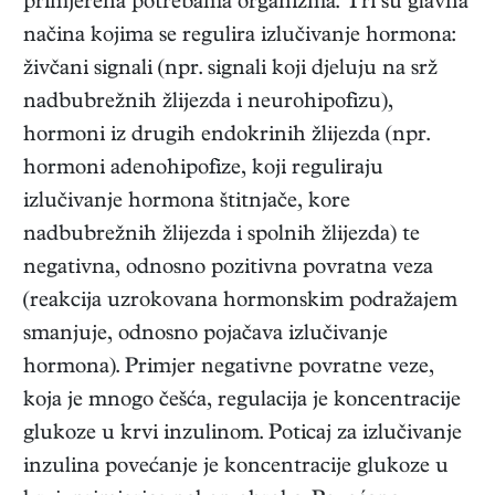
primjerena potrebama organizma. Tri su glavna
načina kojima se regulira izlučivanje hormona:
živčani signali (npr. signali koji djeluju na srž
nadbubrežnih žlijezda i neurohipofizu),
hormoni iz drugih endokrinih žlijezda (npr.
hormoni adenohipofize, koji reguliraju
izlučivanje hormona štitnjače, kore
nadbubrežnih žlijezda i spolnih žlijezda) te
negativna, odnosno pozitivna povratna veza
(reakcija uzrokovana hormonskim podražajem
smanjuje, odnosno pojačava izlučivanje
hormona). Primjer negativne povratne veze,
koja je mnogo češća, regulacija je koncentracije
glukoze u krvi inzulinom. Poticaj za izlučivanje
inzulina povećanje je koncentracije glukoze u