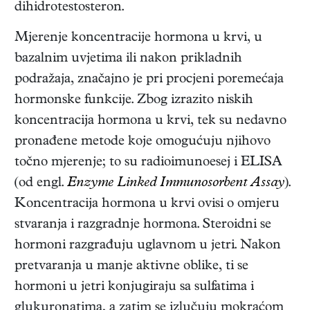
dihidrotestosteron.
Mjerenje koncentracije hormona u krvi, u
bazalnim uvjetima ili nakon prikladnih
podražaja, značajno je pri procjeni poremećaja
hormonske funkcije. Zbog izrazito niskih
koncentracija hormona u krvi, tek su nedavno
pronađene metode koje omogućuju njihovo
točno mjerenje; to su radioimunoesej i ELISA
(od engl.
Enzyme Linked Immunosorbent Assay
).
Koncentracija hormona u krvi ovisi o omjeru
stvaranja i razgradnje hormona. Steroidni se
hormoni razgrađuju uglavnom u jetri. Nakon
pretvaranja u manje aktivne oblike, ti se
hormoni u jetri konjugiraju sa sulfatima i
glukuronatima, a zatim se izlučuju mokraćom