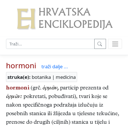
hormoni
traži dalje ...
struka(e):
botanika | medicina
hormoni
(grč.
ὁρμῶν,
particip prezenta od
ὁρμᾶν:
pokretati, pobuđivati), tvari koje se
nakon specifičnoga podražaja izlučuju iz
posebnih stanica ili žlijezda u tjelesne tekućine,
prenose do drugih (ciljnih) stanica u tijelu i