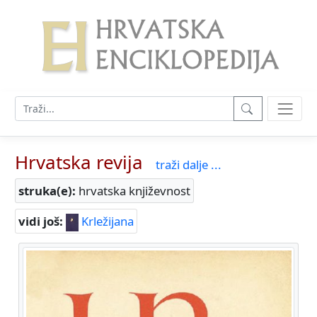
Hrvatska revija
traži dalje ...
struka(e):
hrvatska književnost
vidi još:
Krležijana