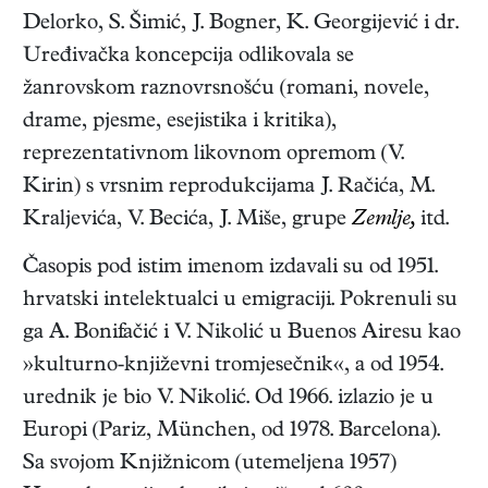
Delorko, S. Šimić, J. Bogner, K. Georgijević i dr.
Uređivačka koncepcija odlikovala se
žanrovskom raznovrsnošću (romani, novele,
drame, pjesme, esejistika i kritika),
reprezentativnom likovnom opremom (V.
Kirin) s vrsnim reprodukcijama J. Račića, M.
Kraljevića, V. Becića, J. Miše, grupe
Zemlje,
itd.
Časopis pod istim imenom izdavali su od 1951.
hrvatski intelektualci u emigraciji. Pokrenuli su
ga A. Bonifačić i V. Nikolić u Buenos Airesu kao
»kulturno-književni tromjesečnik«, a od 1954.
urednik je bio V. Nikolić. Od 1966. izlazio je u
Europi (Pariz, München, od 1978. Barcelona).
Sa svojom Knjižnicom (utemeljena 1957)