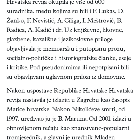
Hrvatska revija okupila je više od 600
suradnika, među kojima su bili i F. Lukas, D.
Žanko, F. Nevistić, A. Ciliga, I. Meštrović, B.
Radica, A. Kadić i dr. Uz književne, likovne,
glazbene, kazališne i jezikoslovne priloge
objavljivala je memoarsku i putopisnu prozu,
socijalno-političke i historiografske članke, eseje
i kritike. Pod pseudonimima ili nepotpisani bili
su objavljivani uglavnom prilozi iz domovine.
Nakon uspostave Republike Hrvatske Hrvatska
revija nastavila je izlaziti u Zagrebu kao časopis
Matice hrvatske. Nakon Nikolićeve smrti, od
1997. uređivao ju je B. Maruna. Od 2001. izlazi u
obnovljenom tečaju kao znanstveno-popularni
tromjesečnik, a glavni je urednik Mladen