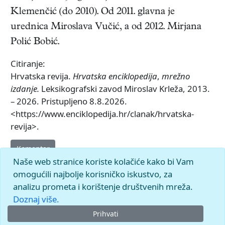
Klemenčić (do 2010). Od 2011. glavna je
urednica Miroslava Vučić, a od 2012. Mirjana
Polić Bobić.
Citiranje:
Hrvatska revija.
Hrvatska enciklopedija
,
mrežno
izdanje.
Leksikografski zavod Miroslav Krleža, 2013.
– 2026. Pristupljeno 8.8.2026.
<https://www.enciklopedija.hr/clanak/hrvatska-
revija>.
Komentar
Naše web stranice koriste kolačiće kako bi Vam
omogućili najbolje korisničko iskustvo, za
analizu prometa i korištenje društvenih mreža.
Doznaj više.
Prihvati
© 2026.
Leksikografski zavod
Miroslav Krleža