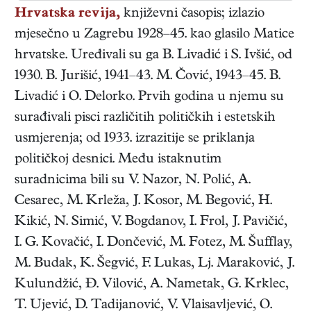
Hrvatska revija,
književni časopis; izlazio
mjesečno u Zagrebu 1928–45. kao glasilo Matice
hrvatske. Uređivali su ga B. Livadić i S. Ivšić, od
1930. B. Jurišić, 1941–43. M. Čović, 1943–45. B.
Livadić i O. Delorko. Prvih godina u njemu su
surađivali pisci različitih političkih i estetskih
usmjerenja; od 1933. izrazitije se priklanja
političkoj desnici. Među istaknutim
suradnicima bili su V. Nazor, N. Polić, A.
Cesarec, M. Krleža, J. Kosor, M. Begović, H.
Kikić, N. Simić, V. Bogdanov, I. Frol, J. Pavičić,
I. G. Kovačić, I. Dončević, M. Fotez, M. Šufflay,
M. Budak, K. Šegvić, F. Lukas, Lj. Maraković, J.
Kulundžić, Đ. Vilović, A. Nametak, G. Krklec,
T. Ujević, D. Tadijanović, V. Vlaisavljević, O.