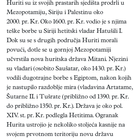
Huriti su iz svojih prastarih sjedišta prodrli u
Mezopotamiju, Siriju i Palestinu oko
2000. pr. Kr. Oko 1600. pr. Kr. vodio je s njima
teške borbe u Siriji hetitski vladar Hatušili I.
Dok su se s drugih područja Huriti morali
povući, dotle se u gornjoj Mezopotamiji
učvrstila nova huritska država Mitani. Njezini
su vladari (osobito Saušatar, oko 1430. pr. Kr.)
vodili dugotrajne borbe s Egiptom, nakon kojih
je nastupilo razdoblje mira (vladavina Artatame,
Šutarne II. i Tušrate (približno od 1390. pr. Kr.
do približno 1350. pr. Kr.). Država je oko pol.
XIV. st. pr. Kr. podlegla Hetitima. Ogranak
Hurita ustrojio je nekoliko stoljeća kasnije na
svojem prvotnom teritoriju novu državu