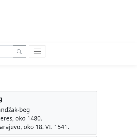
g
andžak-beg
eres, oko 1480.
arajevo, oko 18. VI. 1541.