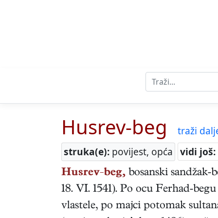
Husrev-beg
traži dalje
struka(e):
povijest, opća
vidi još:
Husrev-beg,
bosanski
sandžak-b
18. VI. 1541
). Po ocu Ferhad-begu
vlastele, po majci potomak sulta