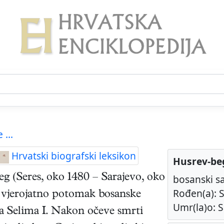
 ...
Hrvatski biografski leksikon
Husrev-be
eg
(
Seres
,
oko 1480
–
Sarajevo
,
oko
bosanski s
Rođen(a): S
 vjerojatno potomak bosanske
Umr(la)o: S
na Selima I. Nakon očeve smrti