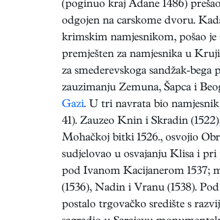
(poginuo kraj Adane 1486) prešao 
odgojen na carskome dvoru. Kad
krimskim namjesnikom, pošao je s 
premješten za namjesnika u Kruji. 
za smederevskoga sandžak-bega pa
zauzimanju Zemuna, Šapca i Beog
Gazi
. U tri navrata bio namjesnik
41). Zauzeo Knin i Skradin (1522),
Mohačkoj bitki 1526., osvojio Obr
sudjelovao u osvajanju Klisa i pr
pod Ivanom Kacijanerom 1537; ml
(1536), Nadin i Vranu (1538). P
postalo trgovačko središte s razv