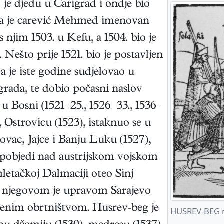
je djedu u Carigrad i ondje bio
a je carević Mehmed imenovan
njim 1503. u Kefu, a 1504. bio je
Nešto prije 1521. bio je postavljen
 je iste godine sudjelovao u
rada, te dobio počasni naslov
 u Bosni (1521–25., 1526–33., 1536–
 Ostrovicu (1523), istaknuo se u
ovac, Jajce i Banju Luku (1527),
i pobjedi nad austrijskom vojskom
etačkoj Dalmaciji oteo Sinj
od njegovom je upravom Sarajevo
ijenim obrtništvom. Husrev-beg je
HUSREV-BEG n