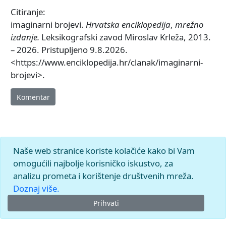
Citiranje:
imaginarni brojevi.
Hrvatska enciklopedija
,
mrežno
izdanje.
Leksikografski zavod Miroslav Krleža, 2013.
– 2026. Pristupljeno 9.8.2026.
<https://www.enciklopedija.hr/clanak/imaginarni-
brojevi>.
Komentar
Naše web stranice koriste kolačiće kako bi Vam
omogućili najbolje korisničko iskustvo, za
analizu prometa i korištenje društvenih mreža.
Doznaj više.
Prihvati
© 2026.
Leksikografski zavod
Miroslav Krleža