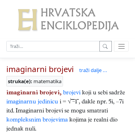
imaginarni brojevi
traži dalje ...
struka(e):
matematika
imaginarni brojevi,
brojevi
koji u sebi sadrže
imaginarnu jedinicu
i =
√
−1
, dakle npr. 5i, –7i
itd. Imaginarni brojevi se mogu smatrati
kompleksnim brojevima
kojima je realni dio
jednak nuli.