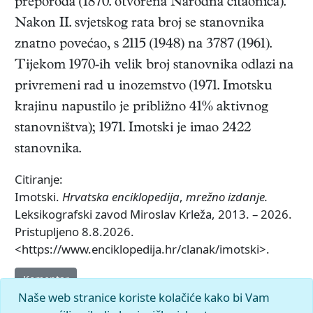
preporoda (1870. otvorena Narodna čitaonica).
Nakon II. svjetskog rata broj se stanovnika
znatno povećao, s 2115 (1948) na 3787 (1961).
Tijekom 1970-ih velik broj stanovnika odlazi na
privremeni rad u inozemstvo (1971. Imotsku
krajinu napustilo je približno 41% aktivnog
stanovništva); 1971. Imotski je imao 2422
stanovnika.
Citiranje:
Imotski.
Hrvatska enciklopedija
,
mrežno izdanje.
Leksikografski zavod Miroslav Krleža, 2013. – 2026.
Pristupljeno 8.8.2026.
<https://www.enciklopedija.hr/clanak/imotski>.
Komentar
Naše web stranice koriste kolačiće kako bi Vam