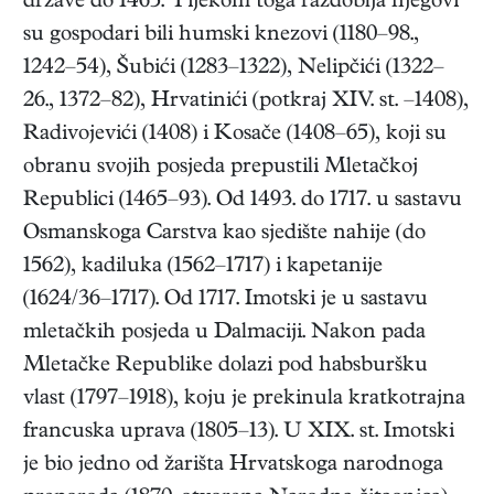
države do 1465. Tijekom toga razdoblja njegovi
su gospodari bili humski knezovi (1180–98.,
1242–54), Šubići (1283–1322), Nelipčići (1322–
26., 1372–82), Hrvatinići (potkraj XIV. st. –1408),
Radivojevići (1408) i Kosače (1408–65), koji su
obranu svojih posjeda prepustili Mletačkoj
Republici (1465–93). Od 1493. do 1717. u sastavu
Osmanskoga Carstva kao sjedište nahije (do
1562), kadiluka (1562–1717) i kapetanije
(1624/36–1717). Od 1717. Imotski je u sastavu
mletačkih posjeda u Dalmaciji. Nakon pada
Mletačke Republike dolazi pod habsburšku
vlast (1797–1918), koju je prekinula kratkotrajna
francuska uprava (1805–13). U XIX. st. Imotski
je bio jedno od žarišta Hrvatskoga narodnoga