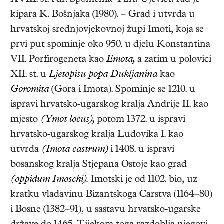
XVIII. st. i dr. Spomenik Tinu Ujeviću rad je
kipara K. Bošnjaka (1980). – Grad i utvrda u
hrvatskoj srednjovjekovnoj župi Imoti, koja se
prvi put spominje oko 950. u djelu Konstantina
VII. Porfirogeneta kao
Emota,
a zatim u polovici
XII. st. u
Ljetopisu popa Dukljanina
kao
Goromita
(Gora i Imota). Spominje se 1210. u
ispravi hrvatsko-ugarskog kralja Andrije II. kao
mjesto
(Ymot locus),
potom 1372. u ispravi
hrvatsko-ugarskog kralja Ludovika I. kao
utvrda
(Imota castrum)
i 1408. u ispravi
bosanskog kralja Stjepana Ostoje kao grad
(oppidum Imoschi).
Imotski je od 1102. bio, uz
kratku vladavinu Bizantskoga Carstva (1164–80)
i Bosne (1382–91), u sastavu hrvatsko-ugarske