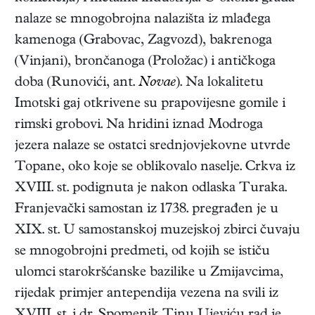
nalaze se mnogobrojna nalazišta iz mlađega
kamenoga (Grabovac, Zagvozd), bakrenoga
(Vinjani), brončanoga (Proložac) i antičkoga
doba (Runovići, ant.
Novae
). Na lokalitetu
Imotski gaj otkrivene su prapovijesne gomile i
rimski grobovi. Na hridini iznad Modroga
jezera nalaze se ostatci srednjovjekovne utvrde
Topane, oko koje se oblikovalo naselje. Crkva iz
XVIII. st. podignuta je nakon odlaska Turaka.
Franjevački samostan iz 1738. pregrađen je u
XIX. st. U samostanskoj muzejskoj zbirci čuvaju
se mnogobrojni predmeti, od kojih se ističu
ulomci starokršćanske bazilike u Zmijavcima,
rijedak primjer antependija vezena na svili iz