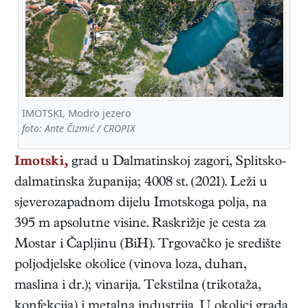
IMOTSKI, Modro jezero
foto: Ante Čizmić / CROPIX
Imotski,
grad u Dalmatinskoj zagori, Splitsko-
dalmatinska županija; 4008 st. (2021). Leži u
sjeverozapadnom dijelu Imotskoga polja, na
395 m apsolutne visine. Raskrižje je cesta za
Mostar i Čapljinu (BiH). Trgovačko je središte
poljodjelske okolice (vinova loza, duhan,
maslina i dr.); vinarija. Tekstilna (trikotaža,
konfekcija) i metalna industrija. U okolici grada