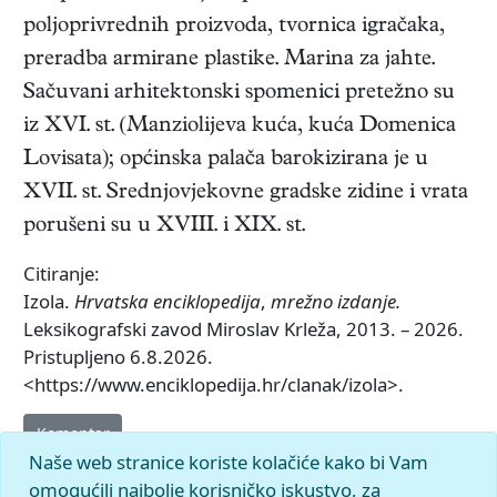
poljoprivrednih proizvoda, tvornica igračaka,
preradba armirane plastike. Marina za jahte.
Sačuvani arhitektonski spomenici pretežno su
iz XVI. st. (Manziolijeva kuća, kuća Domenica
Lovisata); općinska palača barokizirana je u
XVII. st. Srednjovjekovne gradske zidine i vrata
porušeni su u XVIII. i XIX. st.
Citiranje:
Izola.
Hrvatska enciklopedija
,
mrežno izdanje.
Leksikografski zavod Miroslav Krleža, 2013. – 2026.
Pristupljeno 6.8.2026.
<https://www.enciklopedija.hr/clanak/izola>.
Komentar
Naše web stranice koriste kolačiće kako bi Vam
omogućili najbolje korisničko iskustvo, za