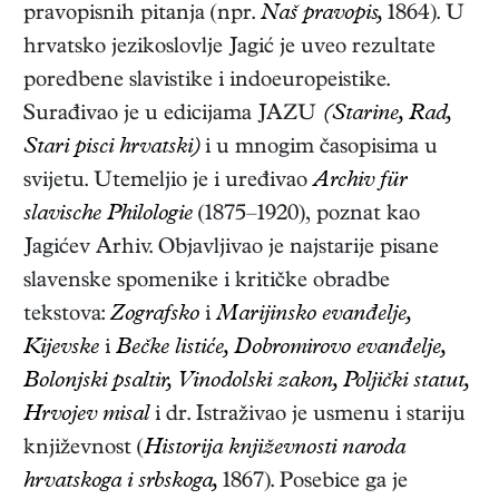
pravopisnih pitanja (npr.
Naš pravopis,
1864). U
hrvatsko jezikoslovlje Jagić je uveo rezultate
poredbene slavistike i indoeuropeistike.
Surađivao je u edicijama JAZU
(Starine, Rad,
Stari pisci hrvatski)
i u mnogim časopisima u
svijetu. Utemeljio je i uređivao
Archiv für
slavische Philologie
(1875–1920), poznat kao
Jagićev Arhiv. Objavljivao je najstarije pisane
slavenske spomenike i kritičke obradbe
tekstova:
Zografsko
i
Marijinsko evanđelje,
Kijevske
i
Bečke listiće, Dobromirovo evanđelje,
Bolonjski psaltir, Vinodolski zakon, Poljički statut,
Hrvojev misal
i dr. Istraživao je usmenu i stariju
književnost (
Historija književnosti naroda
hrvatskoga i srbskoga,
1867
). Posebice ga je