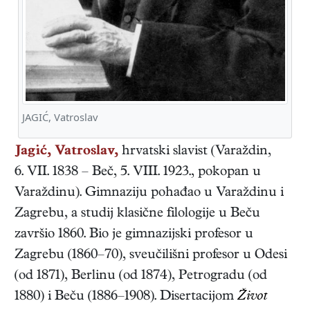
JAGIĆ, Vatroslav
Jagić, Vatroslav,
hrvatski
slavist
(
Varaždin
,
6. VII. 1838
–
Beč
,
5. VIII. 1923
.,
pokopan u
Varaždinu
). Gimnaziju pohađao u Varaždinu i
Zagrebu, a studij klasične filologije u Beču
završio 1860. Bio je gimnazijski profesor u
Zagrebu (1860–70), sveučilišni profesor u Odesi
(od 1871), Berlinu (od 1874), Petrogradu (od
1880) i Beču (1886–1908). Disertacijom
Život