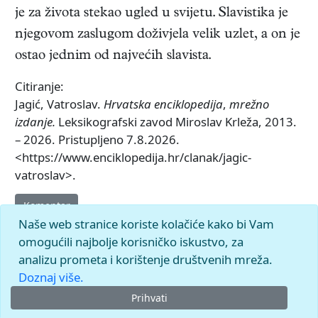
je za života stekao ugled u svijetu. Slavistika je
njegovom zaslugom doživjela velik uzlet, a on je
ostao jednim od najvećih slavista.
Citiranje:
Jagić, Vatroslav.
Hrvatska enciklopedija
,
mrežno
izdanje.
Leksikografski zavod Miroslav Krleža, 2013.
– 2026. Pristupljeno 7.8.2026.
<https://www.enciklopedija.hr/clanak/jagic-
vatroslav>.
Komentar
Naše web stranice koriste kolačiće kako bi Vam
omogućili najbolje korisničko iskustvo, za
analizu prometa i korištenje društvenih mreža.
Doznaj više.
Prihvati
© 2026.
Leksikografski zavod
Miroslav Krleža