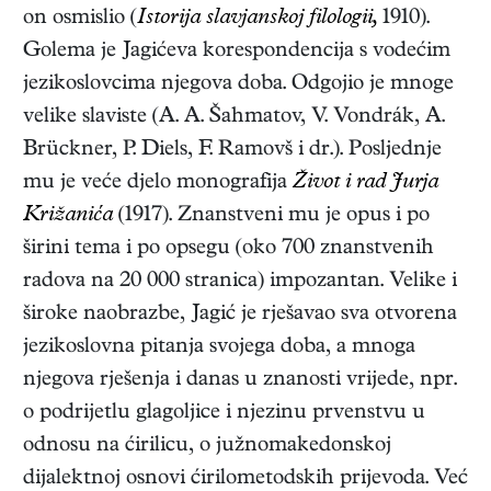
on osmislio (
Istorija slavjanskoj filologii,
1910
).
Golema je Jagićeva korespondencija s vodećim
jezikoslovcima njegova doba. Odgojio je mnoge
velike slaviste (A. A. Šahmatov, V. Vondrák, A.
Brückner, P. Diels, F. Ramovš i dr.). Posljednje
mu je veće djelo monografija
Život i rad Jurja
Križanića
(1917)
. Znanstveni mu je opus i po
širini tema i po opsegu (oko 700 znanstvenih
radova na 20 000 stranica) impozantan. Velike i
široke naobrazbe, Jagić je rješavao sva otvorena
jezikoslovna pitanja svojega doba, a mnoga
njegova rješenja i danas u znanosti vrijede, npr.
o podrijetlu glagoljice i njezinu prvenstvu u
odnosu na ćirilicu, o južnomakedonskoj
dijalektnoj osnovi ćirilometodskih prijevoda. Već