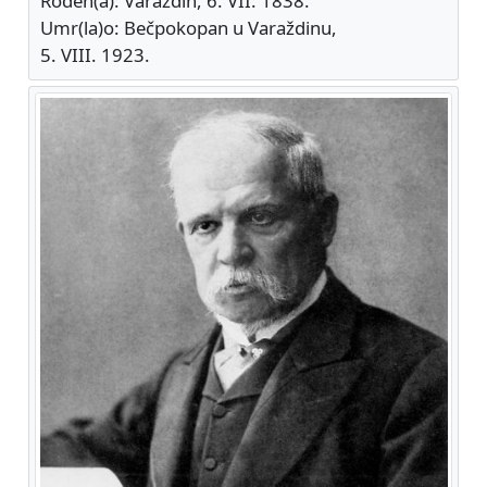
Rođen(a): Varaždin, 6. VII. 1838.
Umr(la)o: Bečpokopan u Varaždinu,
5. VIII. 1923.