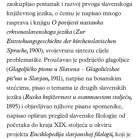
zaokupljao postanak i razvoj prvoga slavenskoga
književnog jezika, o čemu je napisao mnogo
rasprava i knjigu
O povijesti nastanka
crkvenoslavenskoga jezika
(
Zur
Entstehungsgeschichte der kirchenslavischen
Sprache,
1900)
, svojevrsnu sintezu cijele
problematike. Proučavao je podrijetlo glagoljice
(
Glagoljičko pismo u Slavena – Glagoličeskoe
pis’mo u Slavjan,
1911
), natpise na bosanskim
stećcima, pisao o temama iz drugih slavenskih
jezika (
Ruska književnost u osamnaestom stoljeću,
1895
) i objavljivao njihove pisane spomenike,
napisao opširan pregled slavenske filologije od
početaka do kraja XIX. stoljeća u okviru
projekta
Enciklopedija slavjanskoj filologii,
koji je