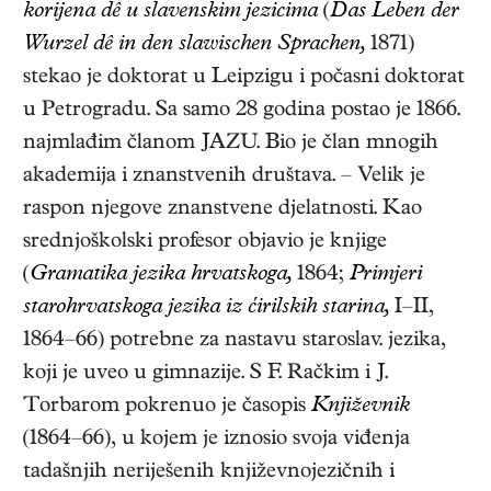
korijena dê u slavenskim jezicima
(
Das Leben der
Wurzel dê in den slawischen Sprachen,
1871)
stekao je doktorat u Leipzigu i počasni doktorat
u Petrogradu. Sa samo 28 godina postao je 1866.
najmlađim članom JAZU. Bio je član mnogih
akademija i znanstvenih društava. – Velik je
raspon njegove znanstvene djelatnosti. Kao
srednjoškolski profesor objavio je knjige
(
Gramatika jezika hrvatskoga,
1864;
Primjeri
starohrvatskoga jezika iz ćirilskih starina,
I–II,
1864–66
) potrebne za nastavu staroslav. jezika,
koji je uveo u gimnazije. S F. Račkim i J.
Torbarom pokrenuo je časopis
Književnik
(1864–66), u kojem je iznosio svoja viđenja
tadašnjih neriješenih književnojezičnih i