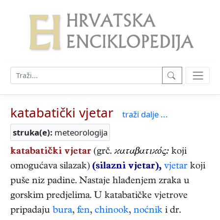
katabatički vjetar
traži dalje ...
struka(e):
meteorologija
katabatički vjetar
(grč.
ϰαταβατιϰός:
koji
omogućava silazak)
(silazni vjetar),
vjetar
koji
puše niz padine. Nastaje hlađenjem zraka u
gorskim predjelima. U katabatičke vjetrove
pripadaju
bura
,
fen
,
chinook
,
noćnik
i dr.