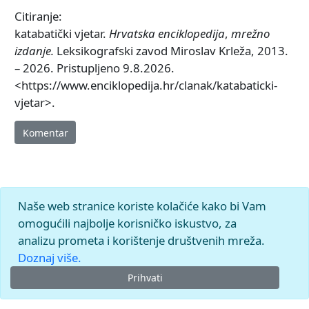
Citiranje:
katabatički vjetar.
Hrvatska enciklopedija
,
mrežno
izdanje.
Leksikografski zavod Miroslav Krleža, 2013.
– 2026. Pristupljeno 9.8.2026.
<https://www.enciklopedija.hr/clanak/katabaticki-
vjetar>.
Komentar
Naše web stranice koriste kolačiće kako bi Vam
omogućili najbolje korisničko iskustvo, za
analizu prometa i korištenje društvenih mreža.
Doznaj više.
Prihvati
© 2026.
Leksikografski zavod
Miroslav Krleža