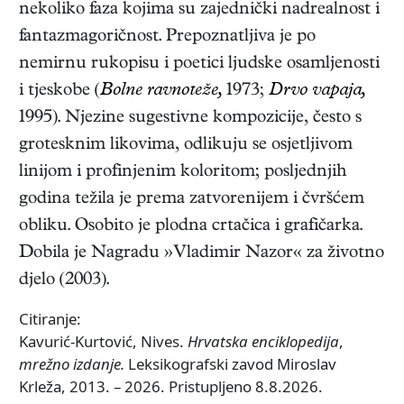
nekoliko faza kojima su zajednički nadrealnost i
fantazmagoričnost. Prepoznatljiva je po
nemirnu rukopisu i poetici ljudske osamljenosti
i tjeskobe (
Bolne ravnoteže,
1973;
Drvo vapaja,
1995). Njezine sugestivne kompozicije, često s
grotesknim likovima, odlikuju se osjetljivom
linijom i profinjenim koloritom; posljednjih
godina težila je prema zatvorenijem i čvršćem
obliku. Osobito je plodna crtačica i grafičarka.
Dobila je Nagradu »Vladimir Nazor« za životno
djelo (2003).
Citiranje:
Kavurić-Kurtović, Nives.
Hrvatska enciklopedija
,
mrežno izdanje.
Leksikografski zavod Miroslav
Krleža, 2013. – 2026. Pristupljeno 8.8.2026.