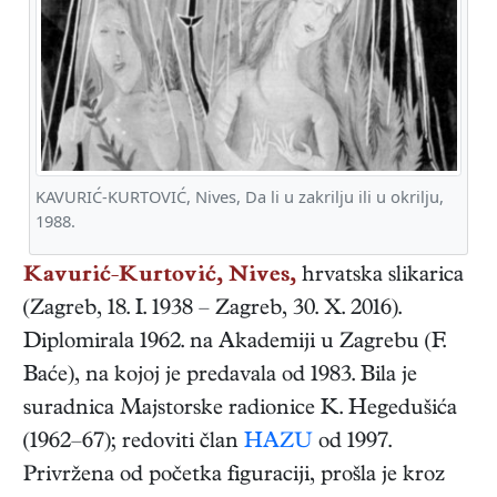
KAVURIĆ-KURTOVIĆ, Nives, Da li u zakrilju ili u okrilju,
1988.
Kavurić-Kurtović, Nives,
hrvatska
slikarica
(
Zagreb
,
18. I. 1938
–
Zagreb
,
30. X. 2016
).
Diplomirala 1962. na Akademiji u Zagrebu (F.
Baće), na kojoj je predavala od 1983. Bila je
suradnica Majstorske radionice K. Hegedušića
(1962–67); redoviti član
HAZU
od 1997.
Privržena od početka figuraciji, prošla je kroz