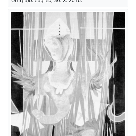
Umr(la)o: Zagreb, 30. X. 2016.