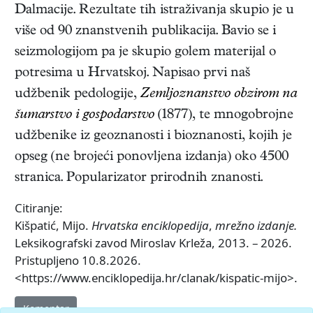
Dalmacije. Rezultate tih istraživanja skupio je u
više od 90 znanstvenih publikacija. Bavio se i
seizmologijom pa je skupio golem materijal o
potresima u Hrvatskoj. Napisao prvi naš
udžbenik pedologije,
Zemljoznanstvo obzirom na
šumarstvo i gospodarstvo
(1877)
, te mnogobrojne
udžbenike iz geoznanosti i bioznanosti, kojih je
opseg (ne brojeći ponovljena izdanja) oko 4500
stranica. Popularizator prirodnih znanosti.
Citiranje:
Kišpatić, Mijo.
Hrvatska enciklopedija
,
mrežno izdanje.
Leksikografski zavod Miroslav Krleža, 2013. – 2026.
Pristupljeno 10.8.2026.
<https://www.enciklopedija.hr/clanak/kispatic-mijo>.
Komentar