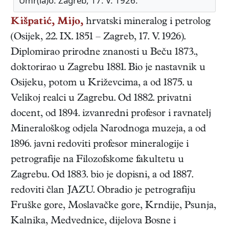
Umr(la)o: Zagreb, 17. V. 1926.
Kišpatić, Mijo,
hrvatski
mineralog i petrolog
(
Osijek
,
22. IX. 1851
–
Zagreb
,
17. V. 1926
).
Diplomirao prirodne znanosti u Beču 1873.,
doktorirao u Zagrebu 1881. Bio je nastavnik u
Osijeku, potom u Križevcima, a od 1875. u
Velikoj realci u Zagrebu. Od 1882. privatni
docent, od 1894. izvanredni profesor i ravnatelj
Mineraloškog odjela Narodnoga muzeja, a od
1896. javni redoviti profesor mineralogije i
petrografije na Filozofskome fakultetu u
Zagrebu. Od 1883. bio je dopisni, a od 1887.
redoviti član JAZU. Obradio je petrografiju
Fruške gore, Moslavačke gore, Krndije, Psunja,
Kalnika, Medvednice, dijelova Bosne i