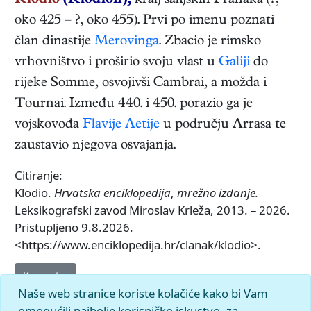
Klodio
(Klodion),
kralj salijskih Franaka
(
?
,
oko 425
–
?
,
oko 455
). Prvi po imenu poznati
član dinastije
Merovinga
. Zbacio je rimsko
vrhovništvo i proširio svoju vlast u
Galiji
do
rijeke Somme, osvojivši Cambrai, a možda i
Tournai. Između 440. i 450. porazio ga je
vojskovođa
Flavije Aetije
u području Arrasa te
zaustavio njegova osvajanja.
Citiranje:
Klodio.
Hrvatska enciklopedija
,
mrežno izdanje.
Leksikografski zavod Miroslav Krleža, 2013. – 2026.
Pristupljeno 9.8.2026.
<https://www.enciklopedija.hr/clanak/klodio>.
Komentar
Naše web stranice koriste kolačiće kako bi Vam
omogućili najbolje korisničko iskustvo, za