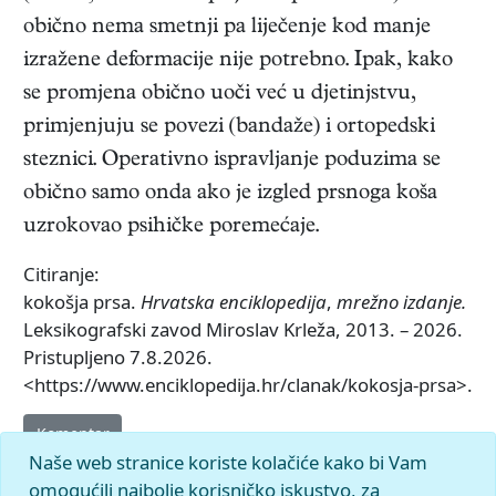
obično nema smetnji pa liječenje kod manje
izražene deformacije nije potrebno. Ipak, kako
se promjena obično uoči već u djetinjstvu,
primjenjuju se povezi (bandaže) i ortopedski
steznici. Operativno ispravljanje poduzima se
obično samo onda ako je izgled prsnoga koša
uzrokovao psihičke poremećaje.
Citiranje:
kokošja prsa.
Hrvatska enciklopedija
,
mrežno izdanje.
Leksikografski zavod Miroslav Krleža, 2013. – 2026.
Pristupljeno 7.8.2026.
<https://www.enciklopedija.hr/clanak/kokosja-prsa>.
Komentar
Naše web stranice koriste kolačiće kako bi Vam
omogućili najbolje korisničko iskustvo, za