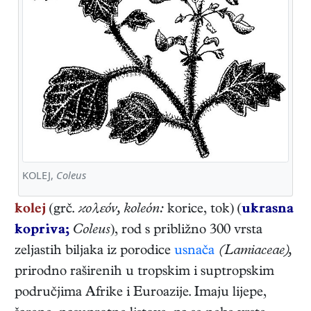
KOLEJ,
Coleus
kolej
(grč.
ϰολεόν, koleón:
korice, tok) (
ukrasna
kopriva;
Coleus
), rod s približno 300 vrsta
zeljastih biljaka iz porodice
usnača
(Lamiaceae),
prirodno raširenih u tropskim i suptropskim
područjima Afrike i Euroazije. Imaju lijepe,