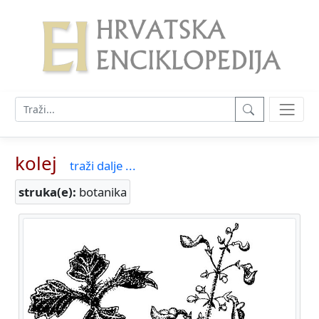
kolej
traži dalje ...
struka(e):
botanika