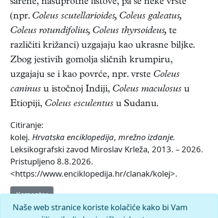
šarene, nasuprotne listove, pa se neke vrste
(npr.
Coleus scutellarioides, Coleus galeatus,
Coleus rotundifolius, Coleus thyrsoideus,
te
različiti križanci) uzgajaju kao ukrasne biljke.
Zbog jestivih gomolja sličnih krumpiru,
uzgajaju se i kao povrće, npr. vrste
Coleus
caninus
u istočnoj Indiji,
Coleus maculosus
u
Etiopiji,
Coleus esculentus
u Sudanu.
Citiranje:
kolej.
Hrvatska enciklopedija
,
mrežno izdanje.
Leksikografski zavod Miroslav Krleža, 2013. – 2026.
Pristupljeno 8.8.2026.
<https://www.enciklopedija.hr/clanak/kolej>.
Komentar
Naše web stranice koriste kolačiće kako bi Vam