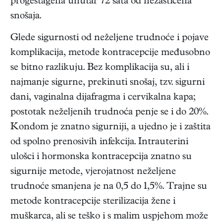
progestagena unutar 72 sata od nezaštićena
snošaja.
Glede sigurnosti od neželjene trudnoće i pojave
komplikacija, metode kontracepcije međusobno
se bitno razlikuju. Bez komplikacija su, ali i
najmanje sigurne, prekinuti snošaj, tzv. sigurni
dani, vaginalna dijafragma i cervikalna kapa;
postotak neželjenih trudnoća penje se i do 20%.
Kondom je znatno sigurniji, a ujedno je i zaštita
od spolno prenosivih infekcija. Intrauterini
ulošci i hormonska kontracepcija znatno su
sigurnije metode, vjerojatnost neželjene
trudnoće smanjena je na 0,5 do 1,5%. Trajne su
metode kontracepcije sterilizacija žene i
muškarca, ali se teško i s malim uspjehom može