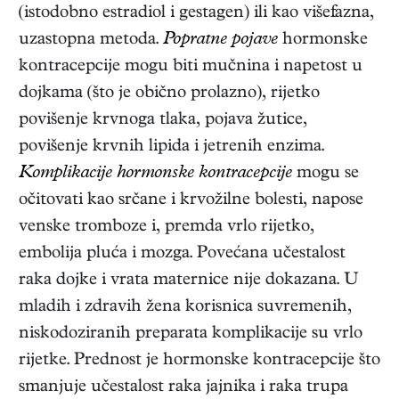
(istodobno estradiol i gestagen) ili kao višefazna,
uzastopna metoda.
Popratne pojave
hormonske
kontracepcije mogu biti mučnina i napetost u
dojkama (što je obično prolazno), rijetko
povišenje krvnoga tlaka, pojava žutice,
povišenje krvnih lipida i jetrenih enzima.
Komplikacije hormonske kontracepcije
mogu se
očitovati kao srčane i krvožilne bolesti, napose
venske tromboze i, premda vrlo rijetko,
embolija pluća i mozga. Povećana učestalost
raka dojke i vrata maternice nije dokazana. U
mladih i zdravih žena korisnica suvremenih,
niskodoziranih preparata komplikacije su vrlo
rijetke. Prednost je hormonske kontracepcije što
smanjuje učestalost raka jajnika i raka trupa