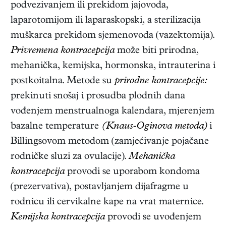
podvezivanjem ili prekidom jajovoda,
laparotomijom ili laparaskopski, a sterilizacija
muškarca prekidom sjemenovoda (vazektomija).
Privremena kontracepcija
može biti prirodna,
mehanička, kemijska, hormonska, intrauterina i
postkoitalna. Metode su
prirodne kontracepcije:
prekinuti snošaj i prosudba plodnih dana
vođenjem menstrualnoga kalendara, mjerenjem
bazalne temperature
(Knaus-Oginova metoda)
i
Billingsovom metodom (zamjećivanje pojačane
rodničke sluzi za ovulacije).
Mehanička
kontracepcija
provodi se uporabom kondoma
(prezervativa), postavljanjem dijafragme u
rodnicu ili cervikalne kape na vrat maternice.
Kemijska kontracepcija
provodi se uvođenjem