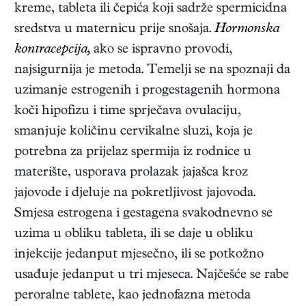
kreme, tableta ili čepića koji sadrže spermicidna
sredstva u maternicu prije snošaja.
Hormonska
kontracepcija,
ako se ispravno provodi,
najsigurnija je metoda. Temelji se na spoznaji da
uzimanje estrogenih i progestagenih hormona
koči hipofizu i time sprječava ovulaciju,
smanjuje količinu cervikalne sluzi, koja je
potrebna za prijelaz spermija iz rodnice u
materište, usporava prolazak jajašca kroz
jajovode i djeluje na pokretljivost jajovoda.
Smjesa estrogena i gestagena svakodnevno se
uzima u obliku tableta, ili se daje u obliku
injekcije jedanput mjesečno, ili se potkožno
usađuje jedanput u tri mjeseca. Najčešće se rabe
peroralne tablete, kao jednofazna metoda