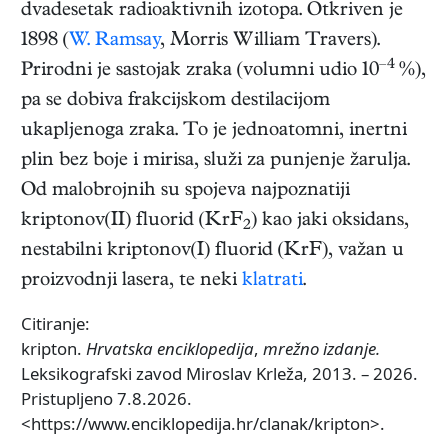
dvadesetak radioaktivnih izotopa. Otkriven je
1898 (
W. Ramsay
, Morris William Travers).
–4
Prirodni je sastojak zraka (volumni udio 10
%),
pa se dobiva frakcijskom destilacijom
ukapljenoga zraka. To je jednoatomni, inertni
plin bez boje i mirisa, služi za punjenje žarulja.
Od malobrojnih su spojeva najpoznatiji
kriptonov(II) fluorid (KrF
) kao jaki oksidans,
2
nestabilni kriptonov(I) fluorid (KrF), važan u
proizvodnji lasera, te neki
klatrati
.
Citiranje:
kripton.
Hrvatska enciklopedija
,
mrežno izdanje.
Leksikografski zavod Miroslav Krleža, 2013. – 2026.
Pristupljeno 7.8.2026.
<https://www.enciklopedija.hr/clanak/kripton>.