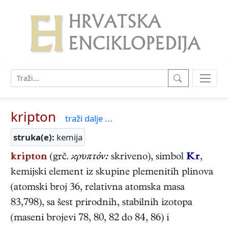
kripton
traži dalje ...
struka(e):
kemija
kripton
(grč.
ϰρυπτόν:
skriveno), simbol
Kr
,
kemijski element iz skupine plemenitih plinova
(atomski broj 36, relativna atomska masa
83,798), sa šest prirodnih, stabilnih izotopa
(maseni brojevi 78, 80, 82 do 84, 86) i