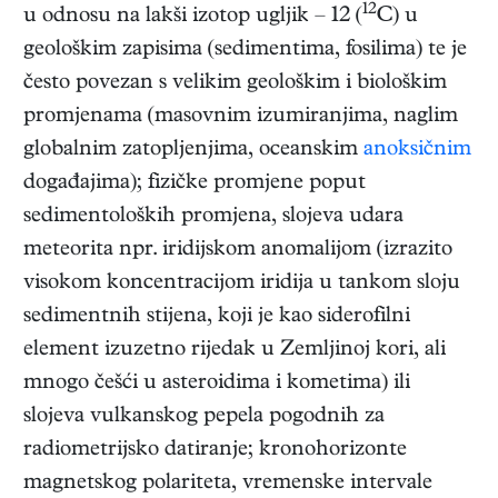
12
u odnosu na lakši izotop ugljik – 12 (
C) u
geološkim zapisima (sedimentima, fosilima) te je
često povezan s velikim geološkim i biološkim
promjenama (masovnim izumiranjima, naglim
globalnim zatopljenjima, oceanskim
anoksičnim
događajima); fizičke promjene poput
sedimentoloških promjena, slojeva udara
meteorita npr. iridijskom anomalijom (izrazito
visokom koncentracijom iridija u tankom sloju
sedimentnih stijena, koji je kao siderofilni
element izuzetno rijedak u Zemljinoj kori, ali
mnogo češći u asteroidima i kometima) ili
slojeva vulkanskog pepela pogodnih za
radiometrijsko datiranje; kronohorizonte
magnetskog polariteta, vremenske intervale