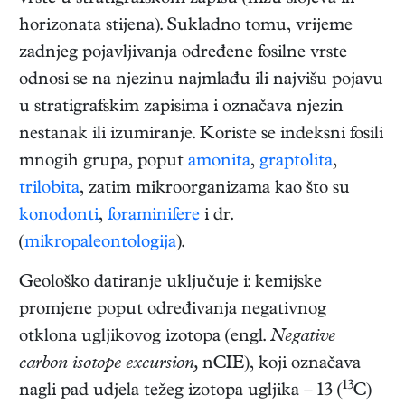
horizonata stijena). Sukladno tomu, vrijeme
zadnjeg pojavljivanja određene fosilne vrste
odnosi se na njezinu najmlađu ili najvišu pojavu
u stratigrafskim zapisima i označava njezin
nestanak ili izumiranje. Koriste se indeksni fosili
mnogih grupa, poput
amonita
,
graptolita
,
trilobita
, zatim mikroorganizama kao što su
konodonti
,
foraminifere
i dr.
(
mikropaleontologija
).
Geološko datiranje uključuje i: kemijske
promjene poput određivanja negativnog
otklona ugljikovog izotopa (engl.
Negative
carbon isotope excursion,
nCIE), koji označava
13
nagli pad udjela težeg izotopa ugljika – 13 (
C)