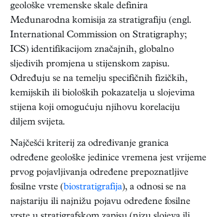
geološke vremenske skale definira
Međunarodna komisija za stratigrafiju (engl.
International Commission on Stratigraphy;
ICS) identifikacijom značajnih, globalno
sljedivih promjena u stijenskom zapisu.
Određuju se na temelju specifičnih fizičkih,
kemijskih ili bioloških pokazatelja u slojevima
stijena koji omogućuju njihovu korelaciju
diljem svijeta.
Najčešći kriterij za određivanje granica
određene geološke jedinice vremena jest vrijeme
prvog pojavljivanja određene prepoznatljive
fosilne vrste (
biostratigrafija
), a odnosi se na
najstariju ili najnižu pojavu određene fosilne
vrste u stratigrafskom zapisu (nizu slojeva ili