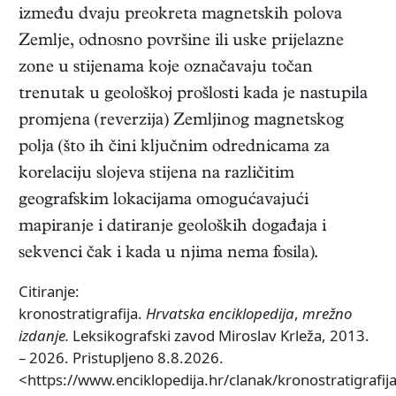
između dvaju preokreta magnetskih polova
Zemlje, odnosno površine ili uske prijelazne
zone u stijenama koje označavaju točan
trenutak u geološkoj prošlosti kada je nastupila
promjena (reverzija) Zemljinog magnetskog
polja (što ih čini ključnim odrednicama za
korelaciju slojeva stijena na različitim
geografskim lokacijama omogućavajući
mapiranje i datiranje geoloških događaja i
sekvenci čak i kada u njima nema fosila).
Citiranje:
kronostratigrafija.
Hrvatska enciklopedija
,
mrežno
izdanje.
Leksikografski zavod Miroslav Krleža, 2013.
– 2026. Pristupljeno 8.8.2026.
<https://www.enciklopedija.hr/clanak/kronostratigrafij