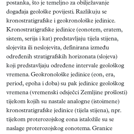
postanka, što je temeljno za obilježavanje
događaja geološke povijesti. Razlikuju se
kronostratigrafske i geokronološke jedinice.
Kronostratigrafske jedinice (eonotem, eratem,
sistem, serija i kat) predstavljaju tijela stijena,
slojevita ili neslojevita, definirana između
određenih stratigrafskih horizonata (slojeva)
koji predstavljaju određene intervale geološkog
vremena. Geokronološke jedinice (eon, era,
period, epoha i doba) su pak jedinice geološkog
vremena (vremenski odsječci Zemljine prošlosti)
tijekom kojih su nastale analogne (istoimene)
kronostratigrafske jedinice (tijela stijena), npr.
tijekom proterozojskog eona istaložile su se
naslage proterozojskog eonotema. Granice