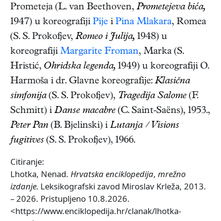
Prometeja (L. van Beethoven,
Prometejeva bića,
1947) u koreografiji
Pije
i
Pina Mlakara
, Romea
(S. S. Prokofjev,
Romeo i Julija,
1948) u
koreografiji
Margarite Froman
, Marka (S.
Hristić,
Ohridska legenda,
1949) u koreografiji O.
Harmoša i dr. Glavne koreografije:
Klasična
simfonija
(S. S. Prokofjev),
Tragedija Salome
(F.
Schmitt) i
Danse macabre
(C. Saint-Saëns), 1953.,
Peter Pan
(B. Bjelinski) i
Lutanja / Visions
fugitives
(S. S. Prokofjev), 1966.
Citiranje:
Lhotka, Nenad.
Hrvatska enciklopedija
,
mrežno
izdanje.
Leksikografski zavod Miroslav Krleža, 2013.
– 2026. Pristupljeno 10.8.2026.
<https://www.enciklopedija.hr/clanak/lhotka-