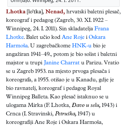
Umr(la)o: Winnipeg, 24. I. 2011.
Lhotka
[lo'tka],
Nenad,
hrvatski
baletni plesač,
koreograf i pedagog
(
Zagreb
,
30. XI. 1922
–
Winnipeg
,
24. I. 2011
). Sin skladatelja
Frana
Lhotke
. Balet učio kod
Ane Roje
i
Oskara
Harmoša
. U zagrebačkome
HNK-u
bio je
angažiran 1941–49., potom je bio solist i baletni
majstor u trupi
Janine Charrat
u Parizu. Vratio
se u Zagreb 1953. na mjesto prvoga plesača i
koreografa, a 1955. otišao je u Kanadu, gdje je
bio ravnatelj, koreograf i pedagog Royal
Winnipeg Balleta. Kao plesač istaknuo se u
ulogama Mirka (F. Lhotka,
Đavo u selu,
1943) i
Crnca (I. Stravinski,
Petruška,
1947) u
koreografiji Ane Roje i Oskara Harmoša,