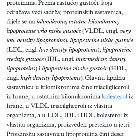
proteinima. Prema rastućoj gustoći, koja
odražava veći sadržaj proteinskih sastavnica,
dijele se na
kilomikrone, ostatne kilomikrone,
lipoproteine vrlo niske gustoće
(VLDL, engl.
very
low density lipoproteins
),
lipoproteine niske gustoće
(LDL, engl.
low density lipoproteins
),
lipoproteine
srednje gustoće
(IDL, engl.
intermediate density
lipoproteins
) i
lipoproteine visoke gustoće
(HDL,
engl.
high density lipoproteins
). Glavnu lipidnu
sastavnicu u kilomikronima čine triacilgliceroli
iz hrane, u ostatnim kilomikronima
kolesterol
iz
hrane, u VLDL triacilgliceroli iz vlastita
organizma, a u LDL, IDL i HDL kolesterol iz
vlastita organizma, proizveden pretežno u jetri.
Proteinsku sastavnicu lipoproteina čini deset