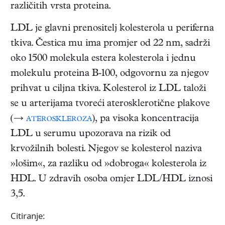
različitih vrsta proteina.
LDL je glavni prenositelj kolesterola u periferna
tkiva. Čestica mu ima promjer od 22 nm, sadrži
oko 1500 molekula estera kolesterola i jednu
molekulu proteina B-100, odgovornu za njegov
prihvat u ciljna tkiva. Kolesterol iz LDL taloži
se u arterijama tvoreći aterosklerotične plakove
(→
ateroskleroza
), pa visoka koncentracija
LDL u serumu upozorava na rizik od
krvožilnih bolesti. Njegov se kolesterol naziva
»lošim«, za razliku od »dobroga« kolesterola iz
HDL. U zdravih osoba omjer LDL/HDL iznosi
3,5.
Citiranje: