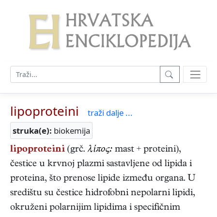
lipoproteini
traži dalje ...
struka(e):
biokemija
lipoproteini
(grč.
λίπος:
mast + proteini),
čestice u krvnoj plazmi sastavljene od lipida i
proteina, što prenose lipide između organa. U
središtu su čestice hidrofobni nepolarni lipidi,
okruženi polarnijim lipidima i specifičnim