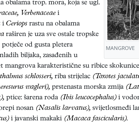
na obalama trop. mora, koja se ugl.
aceae, Verbenaceae
i
a
i
Ceriops
rastu na obalama
ra
raširen je uza sve ostale tropske
 potječe od gusta pletera
MANGROVE
mladih biljaka, zasađenih u
jet mangrova karakteristične su ribice skokunic
thalmus schlosseri,
riba strijelac
(Toxotes jaculatr
eresurus wagleri),
prstenasta morska zmija
(Lat
),
ptice: šarena roda
(Ibis leucocephalus)
i vod
orepi nosan
(Nasalis larvatus),
svijetlosmeđi l
tus)
i javanski makaki
(Macaca fascicularis)
.