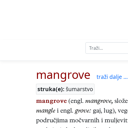
mangrove
traži dalje ...
struka(e):
šumarstvo
mangrove
(engl.
mangrove,
slože
mangle
i engl.
grove:
gaj, lug), veg
područjima močvarnih i muljevitih