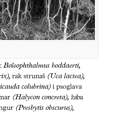
e:
Boleophthalmus boddaerti,
ix),
rak strunaš
(Uca lactea),
icauda colubrina)
i psoglava
omar
(Halycon concreta),
žaba
angur
(Presbytis obscurus),