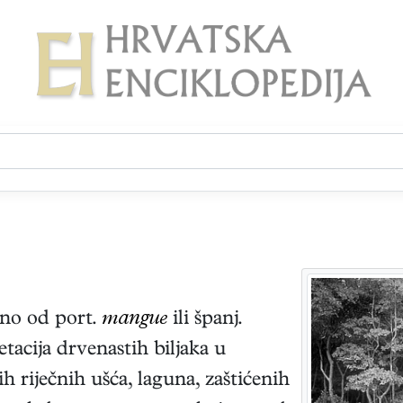
no od port.
mangue
ili španj.
etacija drvenastih biljaka u
 riječnih ušća, laguna, zaštićenih