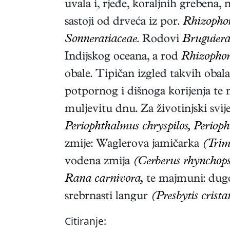
uvala i, rjeđe, koraljnih grebena, 
sastoji od drveća iz por.
Rhizophor
Sonneratiaceae
. Rodovi
Bruguier
Indijskog oceana, a rod
Rhizopho
obale. Tipičan izgled takvih obala
potpornog i dišnoga korijenja te 
muljevitu dnu. Za životinjski svi
Periophthalmus chryspilos, Perioph
zmije: Waglerova jamičarka
(Trim
vodena zmija
(Cerberus rhynchops
Rana carnivora,
te majmuni: dug
srebrnasti langur
(Presbytis crista
Citiranje: