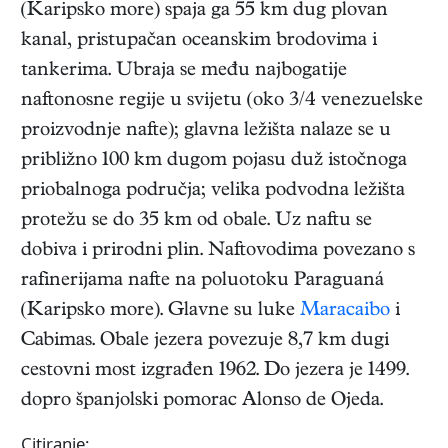
(Karipsko more) spaja ga 55 km dug plovan
kanal, pristupačan oceanskim brodovima i
tankerima. Ubraja se među najbogatije
naftonosne regije u svijetu (oko 3/4 venezuelske
proizvodnje nafte); glavna ležišta nalaze se u
približno 100 km dugom pojasu duž istočnoga
priobalnoga područja; velika podvodna ležišta
protežu se do 35 km od obale. Uz naftu se
dobiva i prirodni plin. Naftovodima povezano s
rafinerijama nafte na poluotoku Paraguaná
(Karipsko more). Glavne su luke
Maracaibo
i
Cabimas. Obale jezera povezuje 8,7 km dugi
cestovni most izgrađen 1962. Do jezera je 1499.
dopro španjolski pomorac Alonso de Ojeda.
Citiranje: