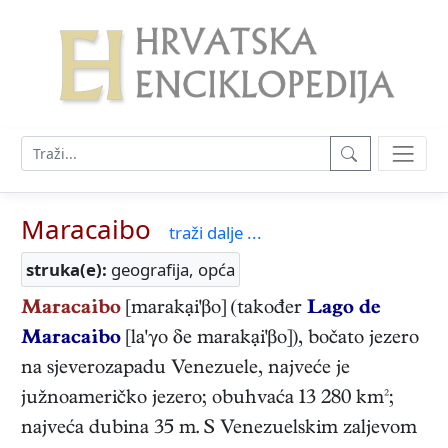
Maracaibo
traži dalje ...
struka(e):
geografija, opća
Maracaibo
[marakại'βo] (također
Lago de
Maracaibo
[la'γo δe marakại'βo]), bočato jezero
na sjeverozapadu Venezuele, najveće je
južnoameričko jezero; obuhvaća 13 280 km²;
najveća dubina 35 m. S Venezuelskim zaljevom