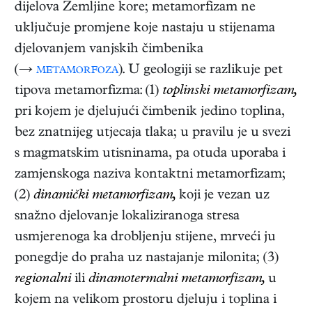
dijelova Zemljine kore; metamorfizam ne
uključuje promjene koje nastaju u stijenama
djelovanjem vanjskih čimbenika
(→
metamorfoza
). U geologiji se razlikuje pet
tipova metamorfizma: (1)
toplinski metamorfizam,
pri kojem je djelujući čimbenik jedino toplina,
bez znatnijeg utjecaja tlaka; u pravilu je u svezi
s magmatskim utisninama, pa otuda uporaba i
zamjenskoga naziva kontaktni metamorfizam;
(2)
dinamički metamorfizam,
koji je vezan uz
snažno djelovanje lokaliziranoga stresa
usmjerenoga ka drobljenju stijene, mrveći ju
ponegdje do praha uz nastajanje milonita; (3)
regionalni
ili
dinamotermalni metamorfizam,
u
kojem na velikom prostoru djeluju i toplina i