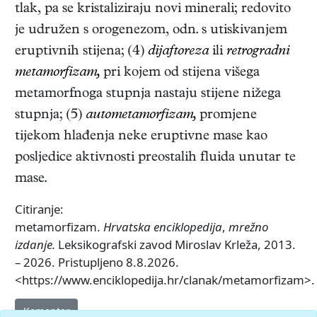
tlak, pa se kristaliziraju novi minerali; redovito
je udružen s orogenezom, odn. s utiskivanjem
eruptivnih stijena; (4)
dijaftoreza
ili
retrogradni
metamorfizam
,
pri kojem od stijena višega
metamorfnoga stupnja nastaju stijene nižega
stupnja; (5)
autometamorfizam,
promjene
tijekom hlađenja neke eruptivne mase kao
posljedice aktivnosti preostalih fluida unutar te
mase.
Citiranje:
metamorfizam.
Hrvatska enciklopedija
,
mrežno
izdanje.
Leksikografski zavod Miroslav Krleža, 2013.
– 2026. Pristupljeno 8.8.2026.
<https://www.enciklopedija.hr/clanak/metamorfizam>.
Komentar