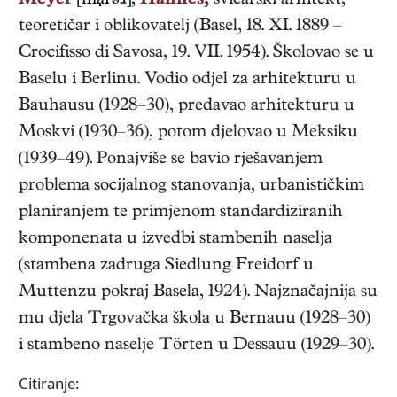
Meyer
[mại'əɹ],
Hannes,
švicarski
arhitekt,
teoretičar i oblikovatelj
(
Basel
,
18. XI. 1889
–
Crocifisso di Savosa
,
19. VII. 1954
). Školovao se u
Baselu i Berlinu. Vodio odjel za arhitekturu u
Bauhausu (1928–30), predavao arhitekturu u
Moskvi (1930–36), potom djelovao u Meksiku
(1939–49). Ponajviše se bavio rješavanjem
problema socijalnog stanovanja, urbanističkim
planiranjem te primjenom standardiziranih
komponenata u izvedbi stambenih naselja
(stambena zadruga Siedlung Freidorf u
Muttenzu pokraj Basela, 1924). Najznačajnija su
mu djela Trgovačka škola u Bernauu (1928–30)
i stambeno naselje Törten u Dessauu (1929–30).
Citiranje: