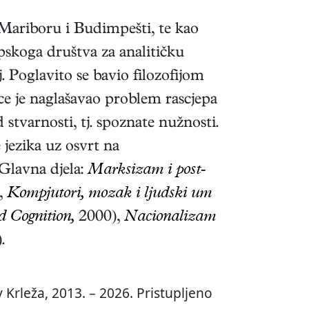
u Mariboru i Budimpešti, te kao
pskoga društva za analitičku
. Poglavito se bavio filozofijom
ice je naglašavao problem rascjepa
 stvarnosti, tj. spoznate nužnosti.
 jezika uz osvrt na
 Glavna djela:
Marksizam i post-
,
Kompjutori, mozak i ljudski um
d Cognition,
2000),
Nacionalizam
)
.
 Krleža, 2013. – 2026. Pristupljeno