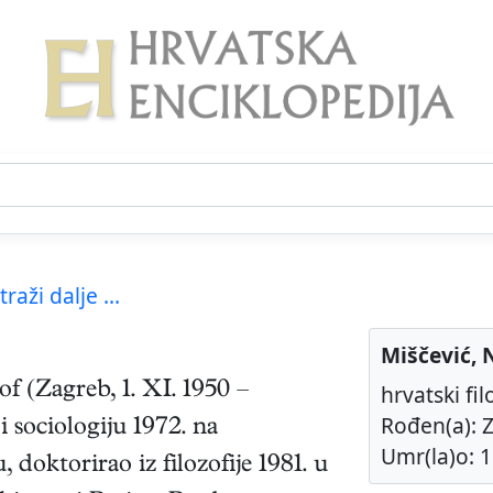
traži dalje ...
Miščević,
zof
(
Zagreb
,
1. XI. 1950
–
hrvatski fil
Rođen(a): Z
i sociologiju 1972. na
Umr(la)o: 1
doktorirao iz filozofije 1981. u