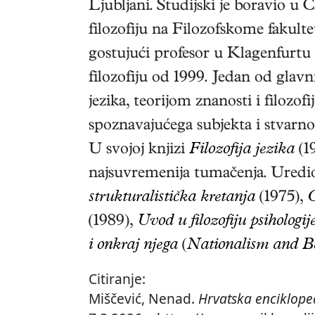
Ljubljani. Studijski je boravio u 
filozofiju na Filozofskome fakult
gostujući profesor u Klagenfurtu 
filozofiju od 1999. Jedan od glavn
jezika, teorijom znanosti i filozo
spoznavajućega subjekta i stvarnos
U svojoj knjizi
Filozofija jezika
(1
najsuvremenija tumačenja. Uredio v
strukturalistička kretanja
(1975),
G
(1989),
Uvod u filozofiju psihologij
i onkraj njega
(
Nationalism and B
Citiranje:
Miščević, Nenad.
Hrvatska enciklope