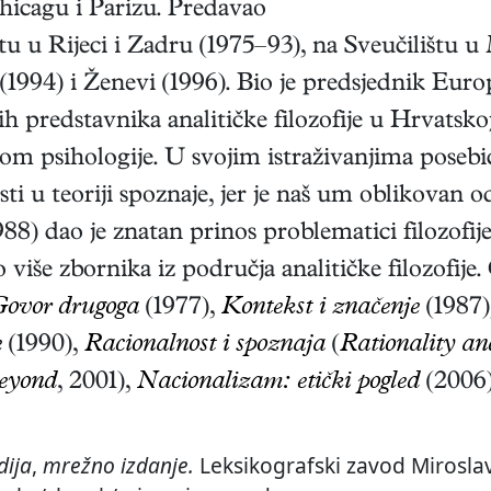
Chicagu i Parizu. Predavao
etu u Rijeci i Zadru (1975–93), na Sveučilištu 
(1994) i Ženevi (1996). Bio je predsjednik Euro
ih predstavnika analitičke filozofije u Hrvatskoj
fijom psihologije. U svojim istraživanjima poseb
ti u teoriji spoznaje, jer je naš um oblikovan od
988)
dao je znatan prinos problematici filozofije
iše zbornika iz područja analitičke filozofije.
ovor drugoga
(1977),
Kontekst i značenje
(1987)
e
(1990),
Racionalnost i spoznaja
(
Rationality an
eyond
, 2001),
Nacionalizam: etički pogled
(2006
dija
,
mrežno izdanje.
Leksikografski zavod Miroslav